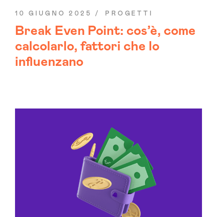
10 GIUGNO 2025
PROGETTI
Break Even Point: cos’è, come
calcolarlo, fattori che lo
influenzano