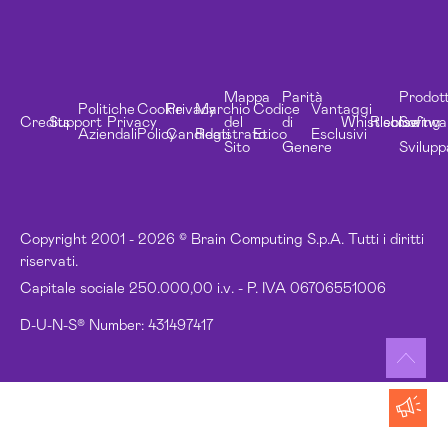
Mappa
Parità
Prodott
Politiche
Cookie
Privacy
Marchio
Codice
Vantaggi
Credits
Support
Privacy
del
di
Whistleblowing
Risorse
Softwa
Aziendali
Policy
Candidati
Registrato
Etico
Esclusivi
Sito
Genere
Svilupp
Copyright 2001 - 2026 © Brain Computing S.p.A. Tutti i diritti
riservati.
Capitale sociale 250.000,00 i.v. - P. IVA 06706551006
D-U-N-S® Number: 431497417