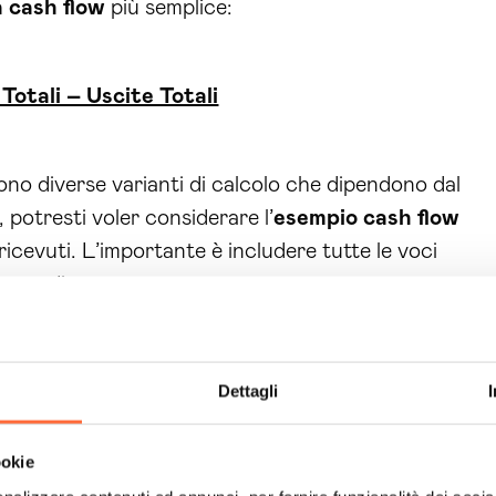
 cash flow
più semplice:
otali – Uscite Totali
ono diverse varianti di calcolo che dipendono dal
potresti voler considerare l’
esempio cash flow
ricevuti. L’importante è includere tutte le voci
lusso di cassa.
 e quale scegliere
el cash flow: la
Dettagli
 flusso di liquidità
ookie