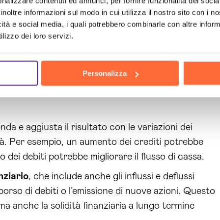
nalizzare contenuti ed annunci, per fornire funzionalità dei socia
inoltre informazioni sul modo in cui utilizza il nostro sito con i 
le è capire che la liquidità non si misura solo
icità e social media, i quali potrebbero combinarle con altre inform
 gli aspetti legati alle transazioni finanziarie, ai
lizzo dei loro servizi.
mule cash flow
più comuni:
Personalizza
amenti – Variazione del Capitale Circolante
nda e aggiusta il risultato con le variazioni dei
idità. Per esempio, un aumento dei crediti potrebbe
o dei debiti potrebbe migliorare il flusso di cassa.
nziario
, che include anche gli influssi e deflussi
mborso di debiti o l’emissione di nuove azioni. Questo
 ma anche la solidità finanziaria a lungo termine