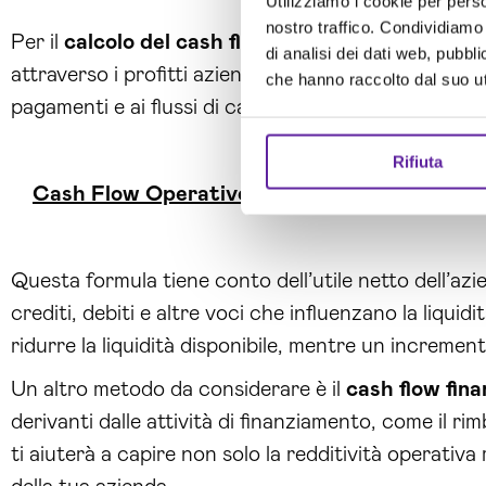
Utilizziamo i cookie per perso
nostro traffico. Condividiamo 
Per il
calcolo del cash flow
, un aspetto fondamenta
di analisi dei dati web, pubbl
attraverso i profitti aziendali, ma anche considerando
che hanno raccolto dal suo uti
pagamenti e ai flussi di capitale. Ecco una delle
for
Rifiuta
Cash Flow Operativo = Utile Netto + Ammort
Questa formula tiene conto dell’utile netto dell’azie
crediti, debiti e altre voci che influenzano la liqu
ridurre la liquidità disponibile, mentre un increment
Un altro metodo da considerare è il
cash flow fina
derivanti dalle attività di finanziamento, come il ri
ti aiuterà a capire non solo la redditività operativa