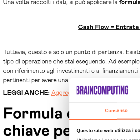
Una volta raccolti i dati, si può applicare la
formula
Cash Flow = Entrate T
Tuttavia, questo è solo un punto di partenza. Esist
tipo di operazione che stai eseguendo. Ad esempio, 
con riferimento agli investimenti o ai finanziamenti 
pertinenti per avere una visione completa del tuo f
LEGGI ANCHE:
Aggregatore conti correnti: come
Formula e calcolo d
Consenso
chiave per capire il
Questo sito web utilizza i c