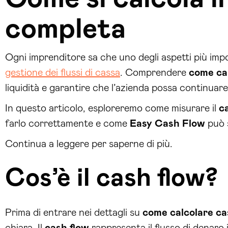
completa
Ogni imprenditore sa che uno degli aspetti più impor
gestione dei flussi di cassa
. Comprendere
come cal
liquidità e garantire che l’azienda possa continuar
In questo articolo, esploreremo come misurare il
c
farlo correttamente e come
Easy Cash Flow
può s
Continua a leggere per saperne di più.
Cos’è il cash flow?
Prima di entrare nei dettagli su
come calcolare ca
chiara. Il
cash flow
rappresenta il flusso di denaro i