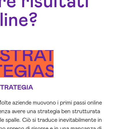
e risultati
line?
STRATEGIA
GGIO
TEGIA
STRATEG
STRATEGIA
olte aziende muovono i primi passi online
enza avere una strategia ben strutturata
lle spalle. Ciò si traduce inevitabilmente in
no spreco di risorse e in una mancanza di