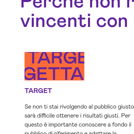
Perché non ri
vincenti con 
ET
MESSAGGI
TARGET
TARGET
TARGE
MES
TARGET
Se non ti stai rivolgendo al pubblico giusto
sarà difficile ottenere i risultati giusti. Per
questo è importante conoscere a fondo il
pubblico di riferimento e adattare la