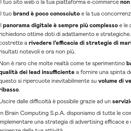
Il tuo sito web o la tua piattaforma e-commerce
non
Il tuo
brand è poco conosciuto
e la tua concorrenz
Il
panorama digitale è sempre più complesso
e le 
richiedono ottime doti di adattamento e strategiche
costrette a
rivedere l’efficacia di strategie di ma
risultati notevoli e ora non più.
Non è raro che molte realtà come te sperimentino
b
qualità dei lead insufficiente
a fornire una spinta de
questo si ripercuote inevitabilmente su
volume di ve
ribasso
.
Uscire dalle difficoltà è possibile grazie ad un
servizi
In Brain Computing S.p.A. disponiamo di tutte le co
implementare una strategia di advertising efficace e
esigenze della tua attività.