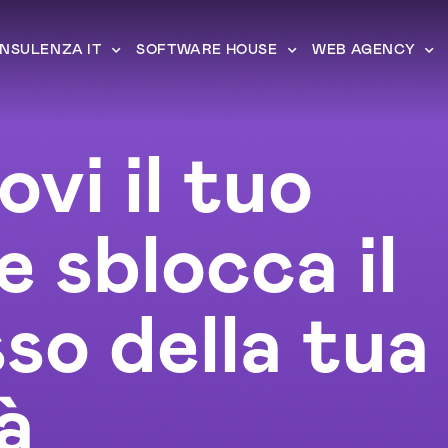
NSULENZA IT
SOFTWARE HOUSE
WEB AGENCY
vi il tuo
e sblocca il
so della tua
à