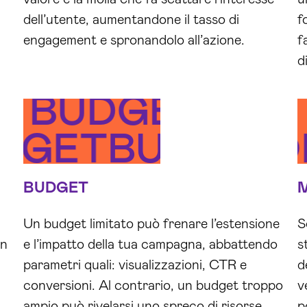
dell’utente, aumentandone il tasso di
f
engagement e spronandolo all’azione.
f
d
T
NITORAGGIO
BUDGET
ENZA
UDGET
BUDGET
MONIT
BUDGET
Un budget limitato può frenare l’estensione
S
in
e l’impatto della tua campagna, abbattendo
s
parametri quali: visualizzazioni, CTR e
d
conversioni. Al contrario, un budget troppo
v
ampio può rivelarsi uno spreco di risorse
p