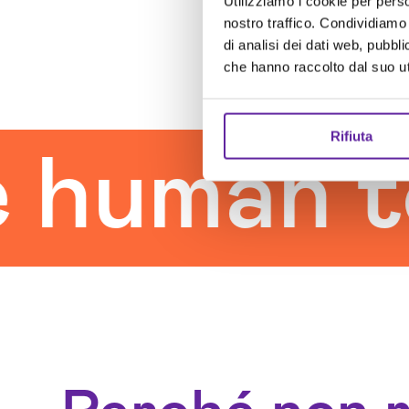
Utilizziamo i cookie per perso
nostro traffico. Condividiamo 
di analisi dei dati web, pubbl
che hanno raccolto dal suo uti
Rifiuta
man touc