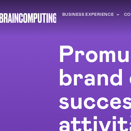
BUSINESS EXPERIENCE
CO
Promuo
brand 
succes
attivit