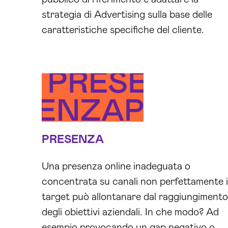
strategia di Advertising sulla base delle
caratteristiche specifiche del cliente.
ZA
PRESENZA
BUDGE
MO
RESENZA
PRES
B
PRESENZA
Una presenza online inadeguata o
concentrata su canali non perfettamente 
target può allontanare dal raggiungimento
degli obiettivi aziendali. In che modo? Ad
esempio provocando un gap negativo o