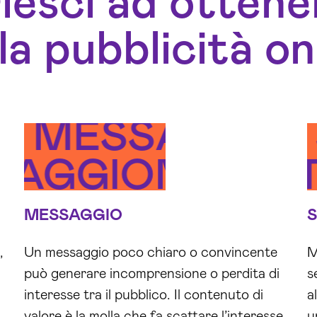
esci ad ottener
la pubblicità on
O
MESSAGGIO
STRATEGIA
T
SAGGIO
MESSA
STRA
MESSAGGIO
,
Un messaggio poco chiaro o convincente
M
può generare incomprensione o perdita di
s
interesse tra il pubblico. Il contenuto di
a
valore è la molla che fa scattare l’interesse
u