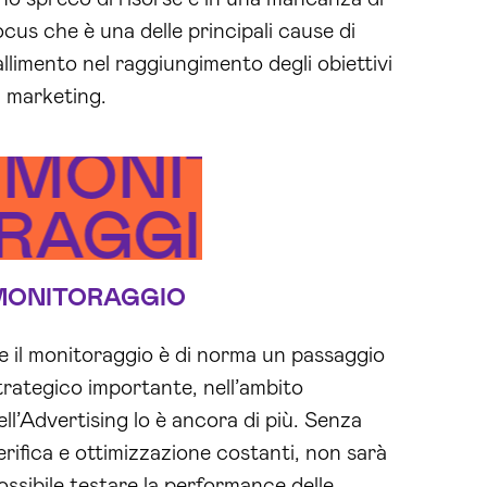
ocus che è una delle principali cause di
allimento nel raggiungimento degli obiettivi
i marketing.
MONITORAGGI
ORAGGIO
MONI
MONITORAGGIO
e il monitoraggio è di norma un passaggio
trategico importante, nell’ambito
ell’Advertising lo è ancora di più. Senza
erifica e ottimizzazione costanti, non sarà
ossibile testare la performance delle