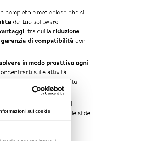
o completo e meticoloso che si
alità
del tuo software.
vantaggi
, tra cui la
riduzione
a
garanzia di compatibilità
con
isolvere in modo proattivo ogni
ncentrarti sulle attività
un prodotto affidabile e di alta
gere il successo: affidati al
Informazioni sui cookie
uting S.p.A. e trasforma le sfide