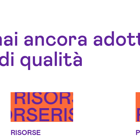
ai ancora adot
di qualità
ZA
E
RISORSE
PRIORITÀ
NOSCENZA
SORSE
RISORSE
PRIO
RISORSE
P