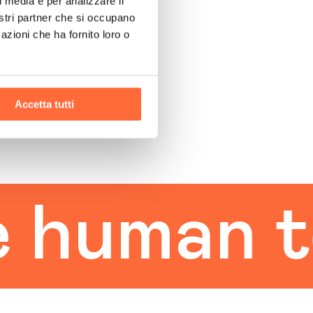
l media e per analizzare il
nostri partner che si occupano
azioni che ha fornito loro o
Accetta tutti
man touc