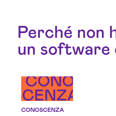
Perché non h
un software 
ZA
CONOSCEN
RISORS
NOSCENZA
CO
RI
CONOSCENZA