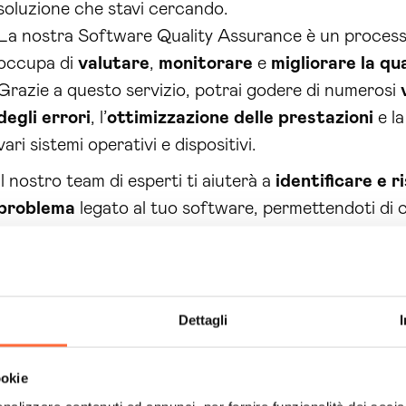
soluzione che stavi cercando.
La nostra Software Quality Assurance è un process
occupa di
valutare
,
monitorare
e
migliorare la qu
Grazie a questo servizio, potrai godere di numerosi
degli errori
, l’
ottimizzazione delle prestazioni
e l
vari sistemi operativi e dispositivi.
Il nostro team di esperti ti aiuterà a
identificare e r
problema
legato al tuo software, permettendoti di co
principali della tua azienda e di offrire ai tuoi clienti 
qualità.
Non lasciare che le difficoltà ti ostacolino nel raggiun
Dettagli
servizio di Software Quality Assurance di Brain Comp
in opportunità!
ookie