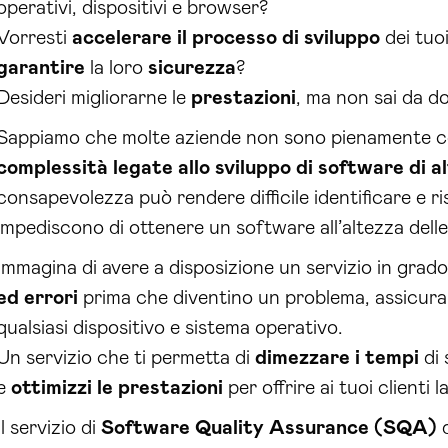
operativi, dispositivi e browser?
Vorresti
accelerare il processo di sviluppo
dei tuo
garantire
la loro
sicurezza
?
Desideri migliorarne le
prestazioni
, ma non sai da d
Sappiamo che molte aziende non sono pienamente cons
complessità legate allo sviluppo di software di al
consapevolezza può rendere difficile identificare e ri
impediscono di ottenere un software all’altezza delle
Immagina di avere a disposizione un servizio in grado
ed errori
prima che diventino un problema, assicura
qualsiasi dispositivo e sistema operativo.
Un servizio che ti permetta di
dimezzare i tempi
di 
e
ottimizzi le prestazioni
per offrire ai tuoi clienti l
Il servizio di
Software Quality Assurance (SQA)