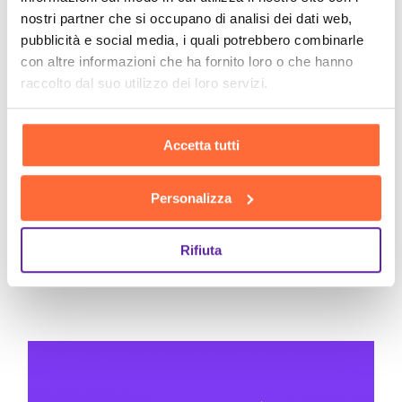
nostri partner che si occupano di analisi dei dati web,
pubblicità e social media, i quali potrebbero combinarle
con altre informazioni che ha fornito loro o che hanno
raccolto dal suo utilizzo dei loro servizi.
15 MARZO 2024
PMI
Accetta tutti
Blockchain: applicativi pratici
che ti convinceranno a
Personalizza
servirtene anche per la tua
azienda
Rifiuta