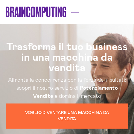
Trasforma il tuo business
in una macchina da
vendita
Affronta la concorrenza con la forza dei risultati:
scopri il nostro servizio di
Potenziamento
Vendite
e domina il mercato
VOGLIO DIVENTARE UNA MACCHINA DA
VENDITA