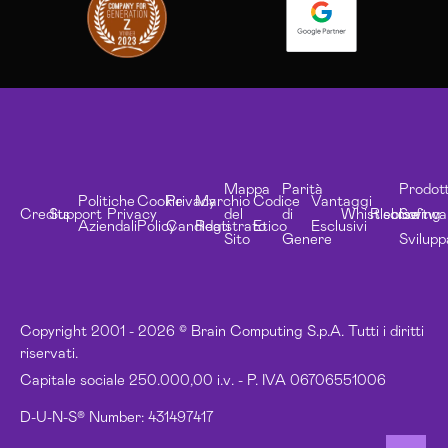
Mappa
Parità
Prodott
Politiche
Cookie
Privacy
Marchio
Codice
Vantaggi
Credits
Support
Privacy
del
di
Whistleblowing
Risorse
Softwa
Aziendali
Policy
Candidati
Registrato
Etico
Esclusivi
Sito
Genere
Svilupp
Copyright 2001 - 2026 © Brain Computing S.p.A. Tutti i diritti
riservati.
Capitale sociale 250.000,00 i.v. - P. IVA 06706551006
D-U-N-S® Number: 431497417