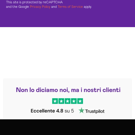
This site is protected by reCAPTCHA
and the Google
Privacy Policy
and
Terms of Service
apply.
Leggi le altre recensioni
Trustpilot