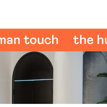
 touch
the huma