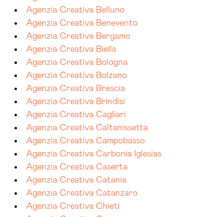
Agenzia Creativa Belluno
Agenzia Creativa Benevento
Agenzia Creativa Bergamo
Agenzia Creativa Biella
Agenzia Creativa Bologna
Agenzia Creativa Bolzano
Agenzia Creativa Brescia
Agenzia Creativa Brindisi
Agenzia Creativa Cagliari
Agenzia Creativa Caltanissetta
Agenzia Creativa Campobasso
Agenzia Creativa Carbonia Iglesias
Agenzia Creativa Caserta
Agenzia Creativa Catania
Agenzia Creativa Catanzaro
Agenzia Creativa Chieti