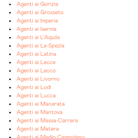
Agenti ai Gorizia
Agenti ai Grosseto
Agenti ai Imperia
Agenti ai Isernia
Agenti ai L’Aquila
Agenti ai La-Spezia
Agenti ai Latina
Agenti ai Lecce
Agenti ai Lecco
Agenti ai Livorno
Agenti ai Lodi
Agenti ai Lucca
Agenti ai Macerata
Agenti ai Mantova
Agenti ai Massa-Carrara
Agenti ai Matera
Agenti ai Medio Campidano