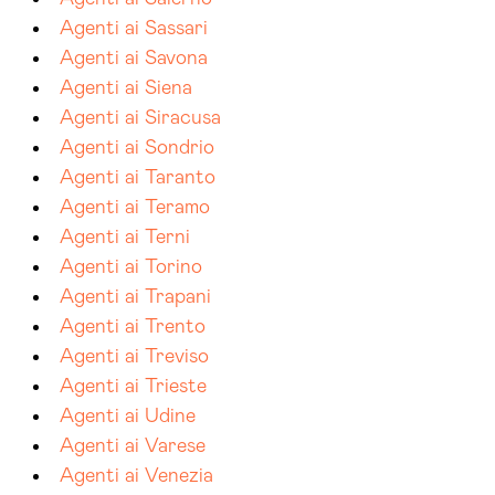
Agenti ai Sassari
Agenti ai Savona
Agenti ai Siena
Agenti ai Siracusa
Agenti ai Sondrio
Agenti ai Taranto
Agenti ai Teramo
Agenti ai Terni
Agenti ai Torino
Agenti ai Trapani
Agenti ai Trento
Agenti ai Treviso
Agenti ai Trieste
Agenti ai Udine
Agenti ai Varese
Agenti ai Venezia