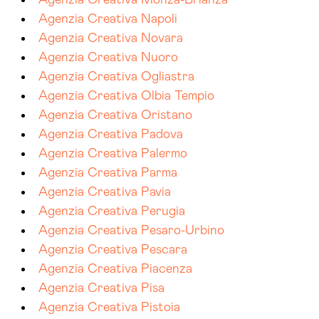
Agenzia Creativa Monza-Brianza
Agenzia Creativa Napoli
Agenzia Creativa Novara
Agenzia Creativa Nuoro
Agenzia Creativa Ogliastra
Agenzia Creativa Olbia Tempio
Agenzia Creativa Oristano
Agenzia Creativa Padova
Agenzia Creativa Palermo
Agenzia Creativa Parma
Agenzia Creativa Pavia
Agenzia Creativa Perugia
Agenzia Creativa Pesaro-Urbino
Agenzia Creativa Pescara
Agenzia Creativa Piacenza
Agenzia Creativa Pisa
Agenzia Creativa Pistoia