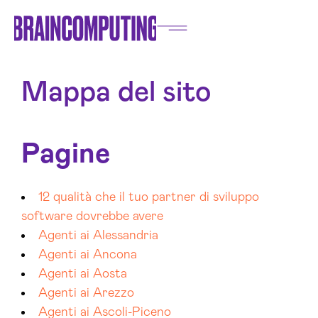
Mappa del sito
Pagine
12 qualità che il tuo partner di sviluppo
software dovrebbe avere
Agenti ai Alessandria
Agenti ai Ancona
Agenti ai Aosta
Agenti ai Arezzo
Agenti ai Ascoli-Piceno