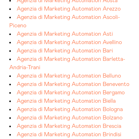
Agenzia di Marketing Automation Aosta
Agenzia di Marketing Automation Arezzo
Agenzia di Marketing Automation Ascoli-
Piceno
Agenzia di Marketing Automation Asti
Agenzia di Marketing Automation Avellino
Agenzia di Marketing Automation Bari
Agenzia di Marketing Automation Barletta-
Andria-Trani
Agenzia di Marketing Automation Belluno
Agenzia di Marketing Automation Benevento
Agenzia di Marketing Automation Bergamo
Agenzia di Marketing Automation Biella
Agenzia di Marketing Automation Bologna
Agenzia di Marketing Automation Bolzano
Agenzia di Marketing Automation Brescia
Agenzia di Marketing Automation Brindisi