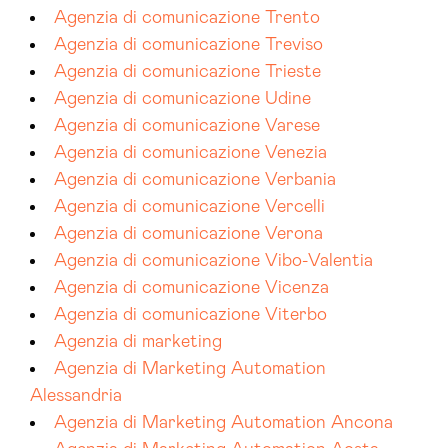
Agenzia di comunicazione Trento
Agenzia di comunicazione Treviso
Agenzia di comunicazione Trieste
Agenzia di comunicazione Udine
Agenzia di comunicazione Varese
Agenzia di comunicazione Venezia
Agenzia di comunicazione Verbania
Agenzia di comunicazione Vercelli
Agenzia di comunicazione Verona
Agenzia di comunicazione Vibo-Valentia
Agenzia di comunicazione Vicenza
Agenzia di comunicazione Viterbo
Agenzia di marketing
Agenzia di Marketing Automation
Alessandria
Agenzia di Marketing Automation Ancona