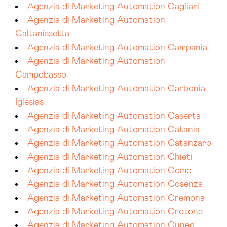
Agenzia di Marketing Automation Cagliari
Agenzia di Marketing Automation
Caltanissetta
Agenzia di Marketing Automation Campania
Agenzia di Marketing Automation
Campobasso
Agenzia di Marketing Automation Carbonia
Iglesias
Agenzia di Marketing Automation Caserta
Agenzia di Marketing Automation Catania
Agenzia di Marketing Automation Catanzaro
Agenzia di Marketing Automation Chieti
Agenzia di Marketing Automation Como
Agenzia di Marketing Automation Cosenza
Agenzia di Marketing Automation Cremona
Agenzia di Marketing Automation Crotone
Agenzia di Marketing Automation Cuneo