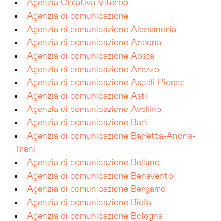
Agenzia Creativa Viterbo
Agenzia di comunicazione
Agenzia di comunicazione Alessandria
Agenzia di comunicazione Ancona
Agenzia di comunicazione Aosta
Agenzia di comunicazione Arezzo
Agenzia di comunicazione Ascoli-Piceno
Agenzia di comunicazione Asti
Agenzia di comunicazione Avellino
Agenzia di comunicazione Bari
Agenzia di comunicazione Barletta-Andria-
Trani
Agenzia di comunicazione Belluno
Agenzia di comunicazione Benevento
Agenzia di comunicazione Bergamo
Agenzia di comunicazione Biella
Agenzia di comunicazione Bologna