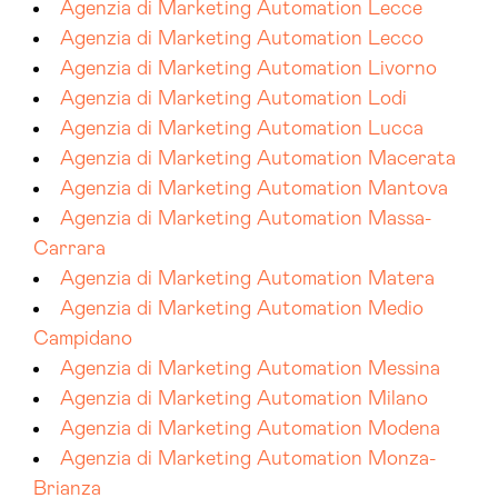
Agenzia di Marketing Automation Lecce
Agenzia di Marketing Automation Lecco
Agenzia di Marketing Automation Livorno
Agenzia di Marketing Automation Lodi
Agenzia di Marketing Automation Lucca
Agenzia di Marketing Automation Macerata
Agenzia di Marketing Automation Mantova
Agenzia di Marketing Automation Massa-
Carrara
Agenzia di Marketing Automation Matera
Agenzia di Marketing Automation Medio
Campidano
Agenzia di Marketing Automation Messina
Agenzia di Marketing Automation Milano
Agenzia di Marketing Automation Modena
Agenzia di Marketing Automation Monza-
Brianza