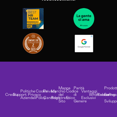
Mappa
Parità
Prodott
Politiche
Cookie
Privacy
Marchio
Codice
Vantaggi
Credits
Support
Privacy
del
di
Whistleblowing
Risorse
Softwa
Aziendali
Policy
Candidati
Registrato
Etico
Esclusivi
Sito
Genere
Svilupp