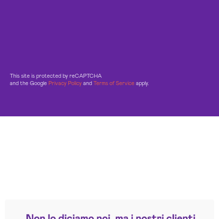
This site is protected by reCAPTCHA
and the Google
Privacy Policy
and
Terms of Service
apply.
Leggi le altre recensioni
Trustpilot