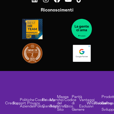
Riconoscimenti
Mappa
Parità
Prodott
Politiche
Cookie
Privacy
Marchio
Codice
Vantaggi
Credits
Support
Privacy
del
di
Whistleblowing
Risorse
Softwa
Aziendali
Policy
Candidati
Registrato
Etico
Esclusivi
Sito
Genere
Svilupp