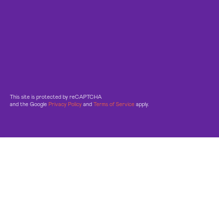
This site is protected by reCAPTCHA
and the Google
Privacy Policy
and
Terms of Service
apply.