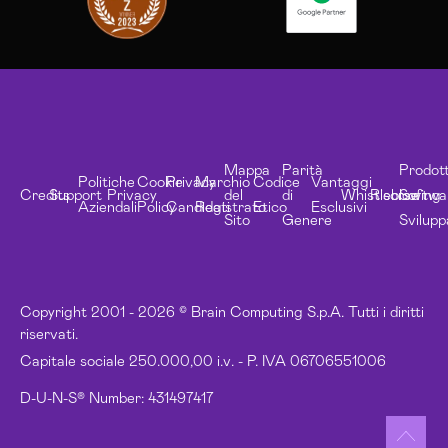
Mappa
Parità
Prodott
Politiche
Cookie
Privacy
Marchio
Codice
Vantaggi
Credits
Support
Privacy
del
di
Whistleblowing
Risorse
Softwa
Aziendali
Policy
Candidati
Registrato
Etico
Esclusivi
Sito
Genere
Svilupp
Copyright 2001 - 2026 © Brain Computing S.p.A. Tutti i diritti
riservati.
Capitale sociale 250.000,00 i.v. - P. IVA 06706551006
D-U-N-S® Number: 431497417