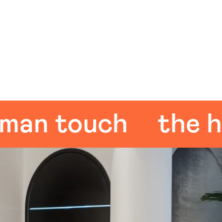
 touch
the huma