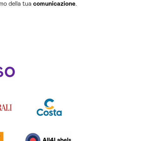
amo della tua
comunicazione
.
so