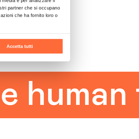
l media e per analizzare il
nostri partner che si occupano
azioni che ha fornito loro o
Accetta tutti
human to