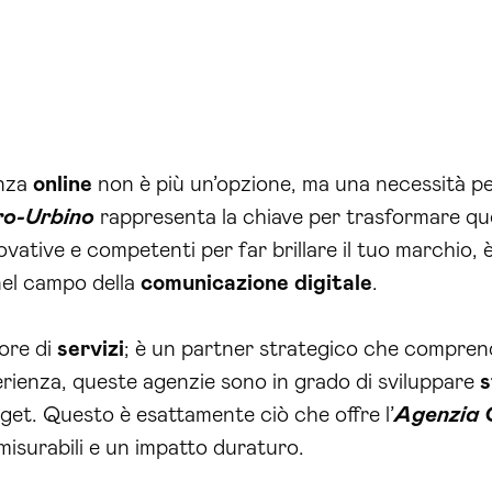
enza
online
non è più un’opzione, ma una necessità p
ro-Urbino
rappresenta la chiave per trasformare quest
nnovative e competenti per far brillare il tuo marchi
nel campo della
comunicazione
digitale
.
tore di
servizi
; è un partner strategico che comprende
perienza, queste agenzie sono in grado di sviluppare
s
get. Questo è esattamente ciò che offre l’
Agenzia 
 misurabili e un impatto duraturo.