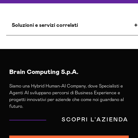
Soluzioni e servizi correlati
Agenzia Creativa Lecce
Agenzia Di Marketing Automation Lecce
Agenzia Google Partner Lecce
Agenzia Posizionamento Seo Lecce
Brain Computing S.p.A.
Agenzia Social Media Marketing Lecce
Siamo una Hybrid Human-AI Company, dove Specialisti e
Agenzia Web Marketing Lecce
Agenti AI sviluppano percorsi di Business Experience e
Campagne Adv Social Lecce
progetti innovativi per aziende che come noi guardano al
Campagne Advertising Lecce
futuro.
Campagne Display Advertising Lecce
SCOPRI L'AZIENDA
Campagne Native Advertising Lecce
Consulenza Seo Lecce
Consulenza Social Media Lecce