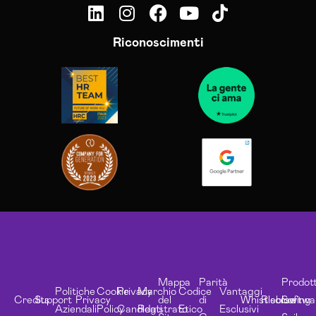
Riconoscimenti
Mappa
Parità
Prodott
Politiche
Cookie
Privacy
Marchio
Codice
Vantaggi
Credits
Support
Privacy
del
di
Whistleblowing
Risorse
Softwa
Aziendali
Policy
Candidati
Registrato
Etico
Esclusivi