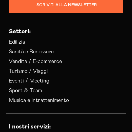
ISCRIVITI ALLA NEWSLETTER
Consulenza Web Marketing Lecce
Esperti Social Media Lecce
Esperti Web Marketing Lecce
Settori:
Gestione Campagne Google Ads Lecce
Gestione Social Media Lecce
Edilizia
Realizzazione Siti Web Lecce
Sanità e Benessere
Realizzazione Siti Wordpress Lecce
Vendita / E-commerce
Social Media Advertising Lecce
Turismo / Viaggi
Sviluppo Ecommerce Lecce
Web Agency Lecce
Eventi / Meeting
Sport & Team
Musica e intrattenimento
I nostri servizi: