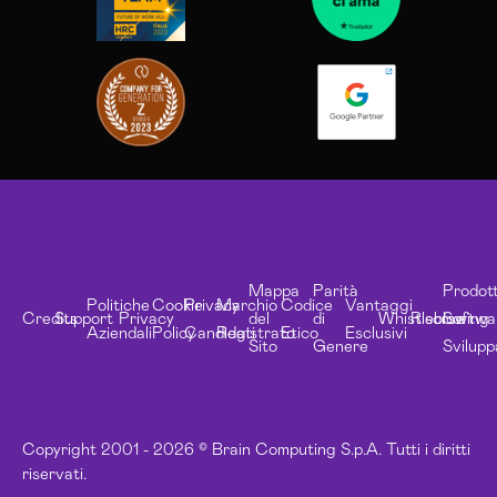
Mappa
Parità
Prodott
Politiche
Cookie
Privacy
Marchio
Codice
Vantaggi
Credits
Support
Privacy
del
di
Whistleblowing
Risorse
Softwa
Aziendali
Policy
Candidati
Registrato
Etico
Esclusivi
Sito
Genere
Svilupp
Copyright 2001 - 2026 © Brain Computing S.p.A. Tutti i diritti
riservati.