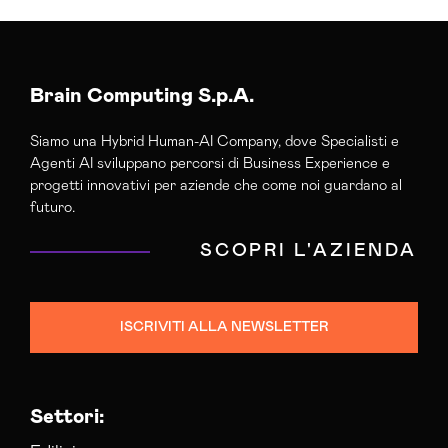
Agenzia Creativa Imperia
Agenzia Di Comunicazione Imperia
Agenzia Google Partner Imperia
Agenzia Posizionamento Seo Imperia
Brain Computing S.p.A.
Agenzia Social Media Marketing Imperia
Siamo una Hybrid Human-AI Company, dove Specialisti e
Agenzia Web Marketing Imperia
Agenti AI sviluppano percorsi di Business Experience e
Campagne Adv Social Imperia
progetti innovativi per aziende che come noi guardano al
Campagne Advertising Imperia
futuro.
Campagne Display Advertising Imperia
SCOPRI L'AZIENDA
Campagne Native Advertising Imperia
Consulenza Seo Imperia
Consulenza Social Media Imperia
ISCRIVITI ALLA NEWSLETTER
Consulenza Web Marketing Imperia
Esperti Social Media Imperia
Esperti Web Marketing Imperia
Settori:
Gestione Campagne Google Ads Imperia
Gestione Social Media Imperia