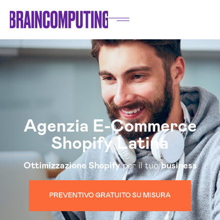
Agenzia E-Commerce
Shopify Latina
Ottimizzazione Shopify
per il tuo
business
PREVENTIVO GRATUITO SU MISURA