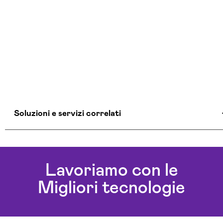
Soluzioni e servizi correlati
Colocation Data Center Latina
Realizzazione Siti Web Latina
Lavoriamo con le
Realizzazione Siti Wordpress Latina
Migliori tecnologie
Servizi Hosting Latina