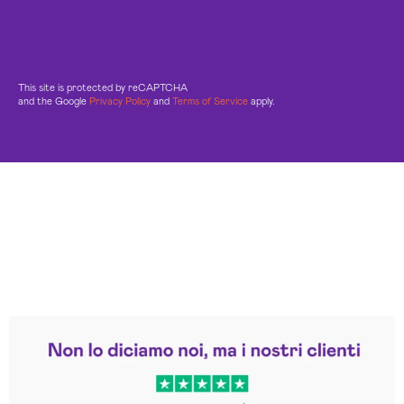
This site is protected by reCAPTCHA
and the Google
Privacy Policy
and
Terms of Service
apply.
Leggi le altre recensioni
Trustpilot