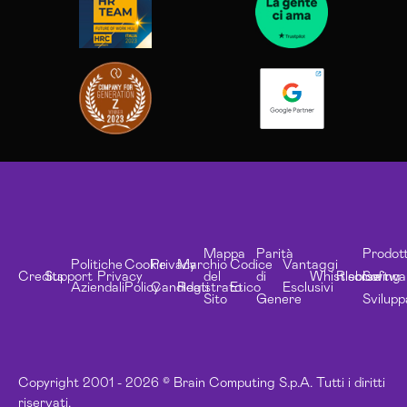
Mappa
Parità
Prodott
Politiche
Cookie
Privacy
Marchio
Codice
Vantaggi
Credits
Support
Privacy
del
di
Whistleblowing
Risorse
Softwa
Aziendali
Policy
Candidati
Registrato
Etico
Esclusivi
Sito
Genere
Svilupp
Copyright 2001 - 2026 © Brain Computing S.p.A. Tutti i diritti
riservati.