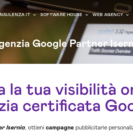
NSULENZA IT
SOFTWARE HOUSE
WEB AGENCY
genzia Google Partner Isern
la tua visibilità o
ia certificata Go
r Isernia
, ottieni
campagne
pubblicitarie personali