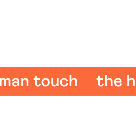
n touch
the hum