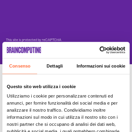
This site is protected by reCAPTCHA
and the Google
Privacy Policy
and
Terms of Service
apply.
Consenso
Dettagli
Informazioni sui cookie
Un Team di specialisti
Questo sito web utilizza i cookie
Sempre a tuo supporto
Utilizziamo i cookie per personalizzare contenuti ed
annunci, per fornire funzionalità dei social media e per
analizzare il nostro traffico. Condividiamo inoltre
informazioni sul modo in cui utilizza il nostro sito con i
nostri partner che si occupano di analisi dei dati web,
pubblicità e social media, i quali potrebbero combinarle