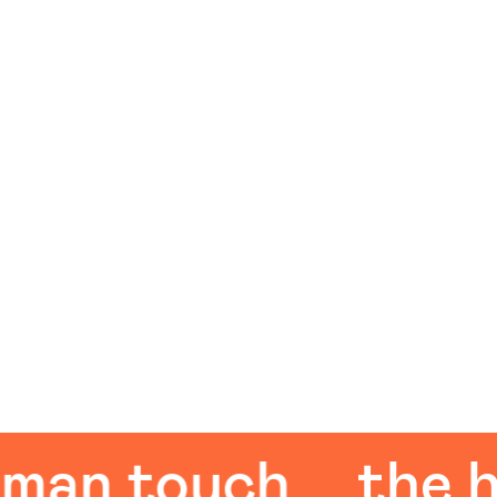
n touch
the hum