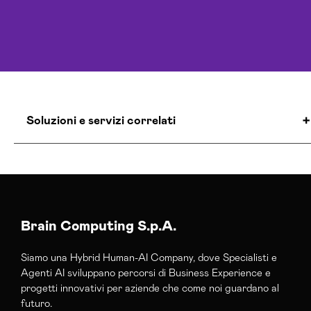
Soluzioni e servizi correlati
Agenzia Creativa Medio Campidano
Agenzia Di Comunicazione Medio Campidano
Agenzia Di Marketing Automation Medio
Campidano
Brain Computing S.p.A.
Agenzia Google Partner Medio Campidano
Siamo una Hybrid Human-AI Company, dove Specialisti e
Agenzia Social Media Marketing Medio
Agenti AI sviluppano percorsi di Business Experience e
Campidano
progetti innovativi per aziende che come noi guardano al
Agenzia Web Marketing Medio Campidano
futuro.