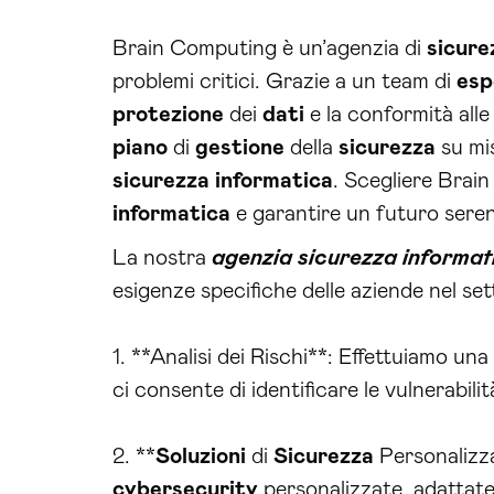
Brain Computing è un’agenzia di
sicure
problemi critici. Grazie a un team di
esp
protezione
dei
dati
e la conformità all
piano
di
gestione
della
sicurezza
su mis
sicurezza
informatica
. Scegliere Brain
informatica
e garantire un futuro seren
La nostra
agenzia sicurezza informat
esigenze specifiche delle aziende nel sett
1. **Analisi dei Rischi**: Effettuiamo u
ci consente di identificare le vulnerabili
2. **
Soluzioni
di
Sicurezza
Personalizza
cybersecurity
personalizzate, adattate 