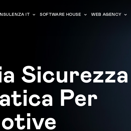
NSULENZA IT
SOFTWARE HOUSE
WEB AGENCY
a Sicurezza
atica Per
otive