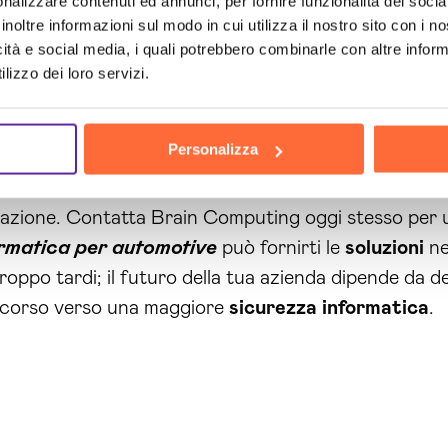
nalizzare contenuti ed annunci, per fornire funzionalità dei socia
inoltre informazioni sul modo in cui utilizza il nostro sito con i 
. Questo riduce il danno e consente una rapida ripres
icità e social media, i quali potrebbero combinarle con altre inform
lizzo dei loro servizi.
omotive che si avvalgono dei nostri servizi possono a
qui per aiutarti a proteggere ciò che hai costruito 
Personalizza
una vittima della crescente minaccia
informatica
. È
tazione. Contatta Brain Computing oggi stesso per
ormatica per automotive
può fornirti le
soluzioni
ne
ppo tardi; il futuro della tua azienda dipende da dec
ercorso verso una maggiore
sicurezza
informatica
.