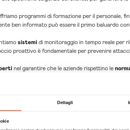
iamo programmi di formazione per il personale, final
ente ben informato può essere il primo baluardo con
entiamo
sistemi
di monitoraggio in tempo reale per r
occio proattivo è fondamentale per prevenire attacch
perti
nel garantire che le aziende rispettino le
norm
so di adeguamento alle
normative
, riducendo il risch
ffriamo
software
di
sicurezza
all’avanguardia che 
Dettagli
progettate per essere scalabili e si adattano alle es
ookie
repariamo piani dettagliati di risposta agli incidenti,