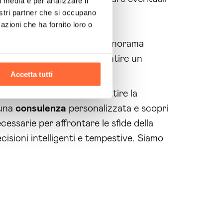
l media e per analizzare il
nostri partner che si occupano
a delle attività.
azioni che ha fornito loro o
ffrontare con serenità il panorama
con tanto impegno e a garantire un
Accetta tutti
 il momento di agire e garantire la
 una
consulenza
personalizzata e scopri
cessarie per affrontare le sfide della
isioni intelligenti e tempestive. Siamo