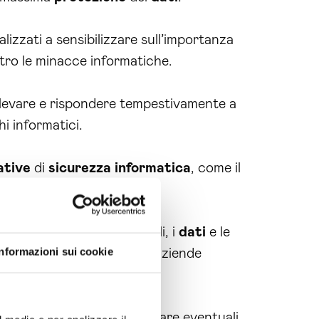
izzati a sensibilizzare sull’importanza
tro le minacce informatiche.
ilevare e rispondere tempestivamente a
i informatici.
ative
di
sicurezza
informatica
, come il
io di sanzioni.
proteggono le
reti
aziendali, i
dati
e le
Informazioni sui cookie
igenze in evoluzione delle aziende
 che ti permettono di affrontare eventuali