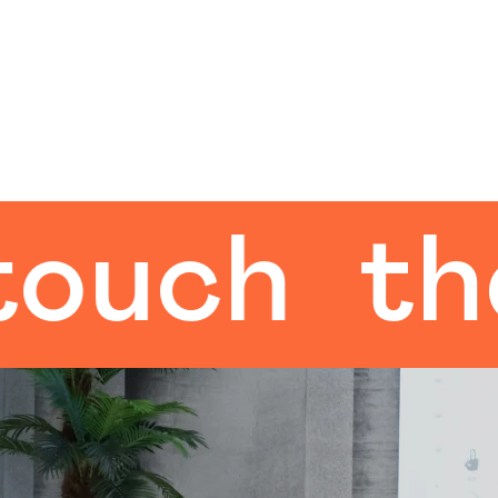
ch
the h