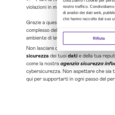
Utilizziamo i cookie per perso
nostro traffico. Condividiamo 
violazioni in modo tempestivo ed efficace
di analisi dei dati web, pubbl
che hanno raccolto dal suo uti
Grazie a queste
misure
, le aziende aut
complesso della
cybersecurity
. Siamo 
ambiente di lavoro sicuro e protetto.
Rifiuta
Non lasciare che la tua azienda diventi 
sicurezza
dei tuoi
dati
e della tua repu
come la nostra
agenzia sicurezza inf
cybersicurezza. Non aspettare che sia tro
qui per supportarti in ogni passo del p