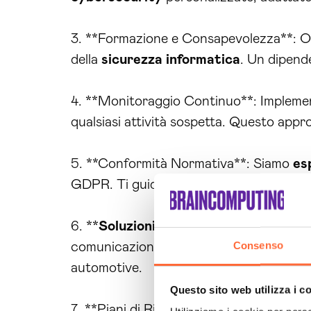
3. **Formazione e Consapevolezza**: Offr
della
sicurezza
informatica
. Un dipend
4. **Monitoraggio Continuo**: Implem
qualsiasi attività sospetta. Questo appr
5. **Conformità Normativa**: Siamo
es
GDPR. Ti guidiamo attraverso il proces
6. **
Soluzioni
Software
Avanzate**: O
Consenso
comunicazioni. Le nostre
soluzioni
sono 
automotive.
Questo sito web utilizza i c
7. **Piani di Risposta agli Incidenti**: P