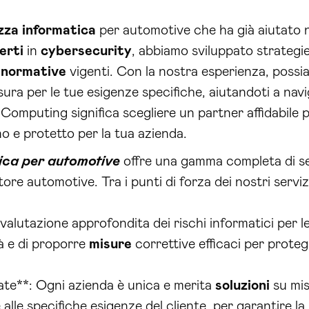
zza
informatica
per automotive che ha già aiutato 
erti
in
cybersecurity
, abbiamo sviluppato strategie
e
normative
vigenti. Con la nostra esperienza, possia
ura per le tue esigenze specifiche, aiutandoti a na
 Computing significa scegliere un partner affidabile p
o e protetto per la tua azienda.
ica per automotive
offre una gamma completa di ser
ore automotive. Tra i punti di forza dei nostri serviz
na valutazione approfondita dei rischi informatici pe
tà e di proporre
misure
correttive efficaci per prote
te**: Ogni azienda è unica e merita
soluzioni
su mis
alle specifiche esigenze del cliente, per garantire l