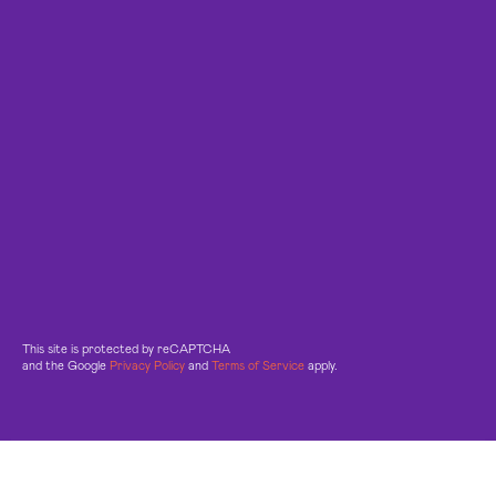
This site is protected by reCAPTCHA
and the Google
Privacy Policy
and
Terms of Service
apply.