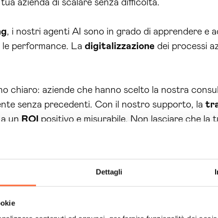
ua azienda di scalare senza difficoltà.
ng
, i nostri agenti AI sono in grado di apprendere e a
e le performance. La
digitalizzazione
dei processi az
no chiaro: aziende che hanno scelto la nostra cons
iente senza precedenti. Con il nostro supporto, la
tr
 a un
ROI
positivo e misurabile. Non lasciare che la t
la differenza per te.
he le inefficienze ostacolino la crescita della tua az
i workflow Piacenza
può risolvere le tue sfide azie
Dettagli
servizi e per iniziare il tuo viaggio verso una
trasfor
a inizia oggi!
ookie