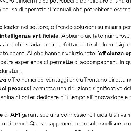
avvero efficienti e se potrebbero beneficiare di una
d
a causa di operazioni manuali che potrebbero esser
leader nel settore, offrendo soluzioni su misura per
intelligenza artificiale
. Abbiamo aiutato numerose az
izzate che si adattano perfettamente alle loro esigen
ato agenti AI che hanno rivoluzionato l’
efficienza o
a nostra esperienza ci permette di accompagnarti in 
 duraturi.
nza
offre numerosi vantaggi che affrontano direttam
ei processi
permette una riduzione significativa de
agina di poter dedicare più tempo all’innovazione e me
ne
di
API
garantisce una connessione fluida tra i vari s
hio di errori. Questo approccio non solo snellisce le