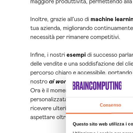
maggiore produttività, permettendo alla t
Inoltre, grazie all’uso di
machine learni
tua azienda, migliorando continuament
necessità per rimanere competitivi.
Infine, i nostri
esempi
di successo parla
delle vendite e una soddisfazione del cl
percorso chiaro e accessibile, portando
nostro
ai workflow Piacenza
può fare 
Ora è il momento di agire! Non lasciare c
personalizzata e scopri come il nostro
a
Consenso
ricevere ulteriori informazioni sui nostri 
aspettare oltre, il futuro della tua aziend
Questo sito web utilizza i c