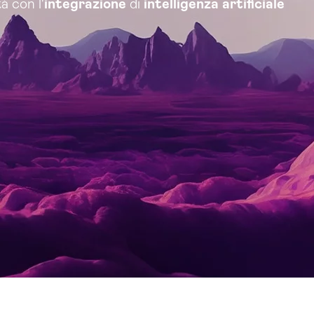
à con l'
integrazione
di
intelligenza artificiale