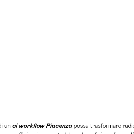
i un
ai workflow Piacenza
possa trasformare radic