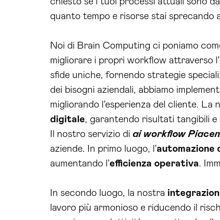
chiesto se i tuoi processi attuali sono d
quanto tempo e risorse stai sprecando 
Noi di Brain Computing ci poniamo come 
migliorare i propri workflow attraverso l’
sfide uniche, fornendo strategie special
dei bisogni aziendali, abbiamo implement
migliorando l’esperienza del cliente. L
digitale
, garantendo risultati tangibili e
Il nostro servizio di
ai workflow Piace
aziende. In primo luogo, l’
automazione d
aumentando l’
efficienza operativa
. Imm
In secondo luogo, la nostra
integrazio
lavoro più armonioso e riducendo il risc