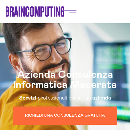
Azienda Consulenza
Informatica Macerata
Servizi
professionali per la tua
azienda
RICHIEDI UNA CONSULENZA GRATUITA