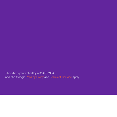
This site is protected by reCAPTCHA
and the Google
Privacy Policy
and
Terms of Service
apply.