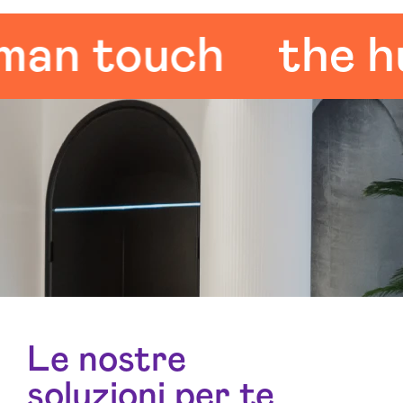
 touch
the huma
Le nostre
soluzioni per te