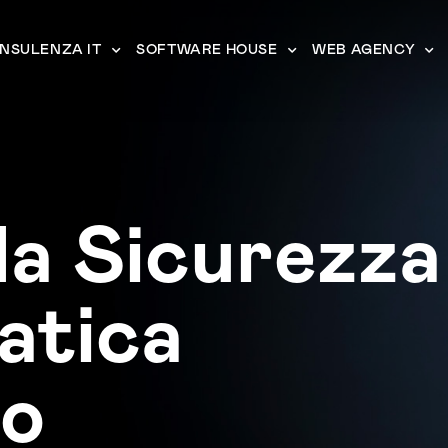
NSULENZA IT
SOFTWARE HOUSE
WEB AGENCY
a Sicurezza
atica
io