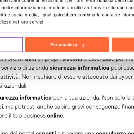
nalizzare contenuti ed annunci, per fornire funzionalità dei socia
la nostra assistenza nella valutazione dei rischi e ne
inoltre informazioni sul modo in cui utilizza il nostro sito con i 
di
sicurezza
informatica
in atto, puoi essere sicuro 
icità e social media, i quali potrebbero combinarle con altre inform
lizzo dei loro servizi.
andard di
sicurezza
delle informazioni per la tua azien
care rapidamente e risolvere qualsiasi problema che 
Personalizza
e i propri
dati
e i propri
sistemi
è essenziale per mant
 servizio di azienda
sicurezza
informatica
puoi esse
 attività. Non rischiare di essere attaccato dai cybe
i
aziendali.
curezza
informatica
per la tua azienda. Non solo la
ti
, ma potresti anche subire gravi conseguenze finanz
ere il tuo business
online
.
uno dei nostri
esperti
e ricevere una
consulenza
pe