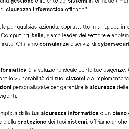
 una
gestione
efficiente dei
sistemi
informatici? Hai
 di
sicurezza
informatica
efficace?
e per qualsiasi azienda, soprattutto in un’epoca in
in Computing
Italia
, siamo leader del settore e abbia
irate. Offriamo
consulenza
e servizi di
cybersecur
nformatica
è la soluzione ideale per le tue esigenze.
are le vulnerabilità dei tuoi
sistemi
e a implementar
zioni
personalizzate per garantire la
sicurezza
delle
vigenti.
completa della tua
sicurezza
informatica
e un
piano
e
e alla
protezione
dei tuoi
sistemi
, offriamo anche