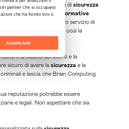
l media e per analizzare il
lla
gestione
delle politiche di
sicurezza
nostri partner che si occupano
di essere in regola con le
normative
azioni che ha fornito loro o
da. Inoltre, grazie al nostro servizio di
possa sorgere, garantendo così la
Accetta tutti
enere la fiducia dei clienti e la
re sicuro di avere la
sicurezza
e la
r criminali e lascia che Brain Computing
 tua reputazione potrebbe essere
iarie e legali. Non aspettare che sia
rsonalizzata sulla
sicurezza