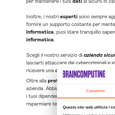
per mantenere i tuoi
dati
al sicuro in cas
Inoltre, i nostri
esperti
sono sempre aggi
fornire un supporto costante per mante
informatica
, puoi stare tranquillo sape
informatica
.
Scegli il nostro servizio di
azienda sicu
lasciarti attaccare dai cybercriminali e 
ricevere una
consulenza
personalizzata 
Oltre alla
protezione
dai cyber attacchi,
azienda. Abbiamo un approccio olistico 
Consenso
i tuoi dipendenti, i tuoi clienti e la tua 
risparmiare tempo e risorse preziose che
Questo sito web utilizza i c