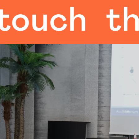
ch
the h