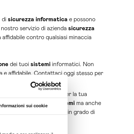
 di
sicurezza
informatica
e possono
 nostro servizio di azienda
sicurezza
 affidabile contro qualsiasi minaccia
one
dei tuoi
sistemi
informatici. Non
 e affidabile. Contattaci oggi stesso per
offre molti altri benefici per la tua
ggiamo non solo i tuoi
sistemi
ma anche
Informazioni sui cookie
rotezione
completo, sarai in grado di
urezza
informatica
.