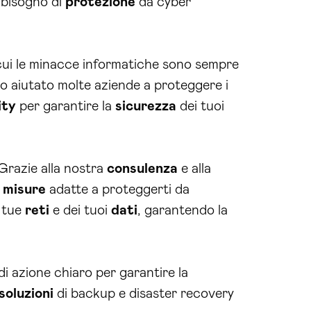
 bisogno di
protezione
da cyber
 cui le minacce informatiche sono sempre
mo aiutato molte aziende a proteggere i
ity
per garantire la
sicurezza
dei tuoi
 Grazie alla nostra
consulenza
e alla
e
misure
adatte a proteggerti da
 tue
reti
e dei tuoi
dati
, garantendo la
di azione chiaro per garantire la
soluzioni
di backup e disaster recovery