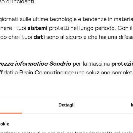
o di incidenti.
ornati sulle ultime tecnologie e tendenze in materia
nere i tuoi
sistemi
protetti nel lungo periodo. Con il
ndo che i tuoi
dati
sono al sicuro e che hai una difesa
rezza informatica Sondrio
per la massima
protezi
affidati a Brain Computing per una soluzione completa
e inizia a proteggere il tuo business
online
.
 il nostro servizio di azienda
sicurezza
informatica
alla
sicurezza
informatica
, che significa che prote
Dettagli
reputazione
online
. Inoltre, grazie al nostro
piano
di
p
 altrimenti dovresti dedicare alla
gestione
della
sic
ookie