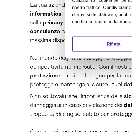
Utilizziamo i cookie per perso
La tua azienda può anche beneficiare del
nostro traffico. Condividiamo 
informatica
. Con una buona strategia 
di analisi dei dati web, pubbl
che hanno raccolto dal suo uti
sulla
privacy
e di mantenere un alto st
consulenza
continua, possiamo identifi
massima disponibilità dei tuoi
sistemi
.
Rifiuta
Nel mondo degli affari di oggi, protegger
competitività nel mercato. Con il nostro
protezione
di cui hai bisogno per la tua
protegga e mantenga al sicuro i tuoi
dat
Non sottovalutare l’importanza della
si
danneggiata in caso di violazione dei
da
troppo tardi e agisci subito per protegg
Contattaci oggi stesso per parlare con 