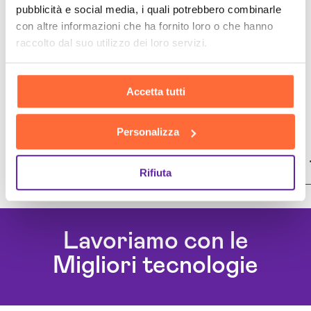
pubblicità e social media, i quali potrebbero combinarle
con altre informazioni che ha fornito loro o che hanno
raccolto dal suo utilizzo dei loro servizi.
Accetta tutti
Personalizza
Soluzioni e servizi correlati
Rifiuta
Agenti Ai Avellino
Ai Workflow Avellino
Lavoriamo con le
Assistente Virtuale Ai Avellino
Migliori tecnologie
Automazione Ai Avellino
Chatbot Intelligenza Artificiale Avellino
Consulenza Ai Avellino