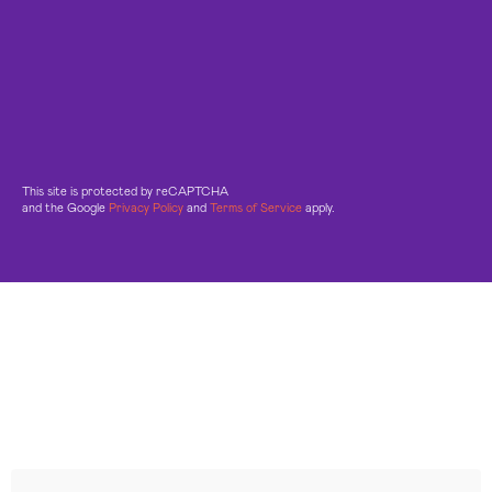
This site is protected by reCAPTCHA
and the Google
Privacy Policy
and
Terms of Service
apply.
Leggi le altre recensioni