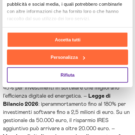
pubblicità e social media, i quali potrebbero combinarle
con altre informazioni che ha fornito loro o che hanno
Gli incentivi che pochi
raccolto dal suo utilizzo dei loro servizi.
conoscono
Accetta tutti
L’investimento in un software gestionale è spesso più
Personalizza
accessibile di quanto si pensi, grazie a incentivi che
molte PMI italiane non conoscono o non utilizzano.
Rifiuta
–
Piano Transizione 5.0
: credito d’imposta fino al
45% per investimenti in software che migliorano
l’efficienza digitale ed energetica. –
Legge di
Bilancio 2026
: iperammortamento fino al 180% per
investimenti software fino a 2,5 milioni di euro. Su un
gestionale da 50.000 euro, il risparmio IRES
aggiuntivo può arrivare a oltre 20.000 euro. –