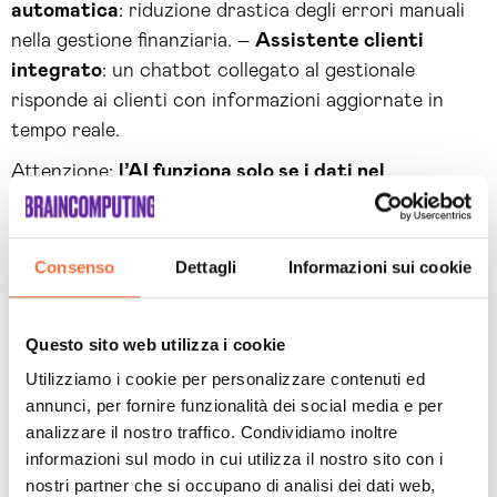
automatica
: riduzione drastica degli errori manuali
nella gestione finanziaria. –
Assistente clienti
integrato
: un chatbot collegato al gestionale
risponde ai clienti con informazioni aggiornate in
tempo reale.
Attenzione:
l’AI funziona solo se i dati nel
gestionale sono puliti e strutturati
. Un sistema con
anni di dati disorganizzati non produce insight utili
dall’AI: produce rumore. La qualità dei dati è il
Consenso
Dettagli
Informazioni sui cookie
prerequisito di qualsiasi integrazione AI.
Questo sito web utilizza i cookie
Leggi anche:
Agenti AI in azienda: cosa sono e
Utilizziamo i cookie per personalizzare contenuti ed
come usarli senza sprecare budget
– come gli
annunci, per fornire funzionalità dei social media e per
analizzare il nostro traffico. Condividiamo inoltre
agenti AI si integrano con i sistemi gestionali per
informazioni sul modo in cui utilizza il nostro sito con i
automatizzare processi complessi.
nostri partner che si occupano di analisi dei dati web,