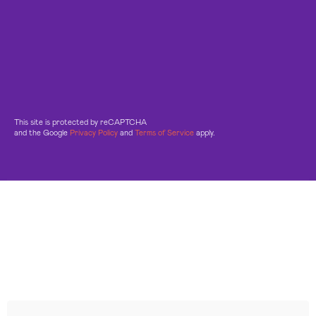
This site is protected by reCAPTCHA
and the Google
Privacy Policy
and
Terms of Service
apply.
Leggi le altre recensioni