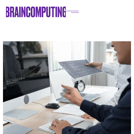
Home
/
Blog
/
IT e Innovazioni
/
Software gestionale: come scegliere quello giusto per la
tua PMI