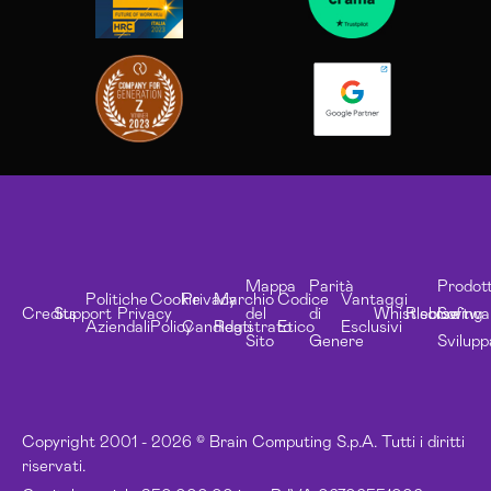
Mappa
Parità
Prodott
Politiche
Cookie
Privacy
Marchio
Codice
Vantaggi
Credits
Support
Privacy
del
di
Whistleblowing
Risorse
Softwa
Aziendali
Policy
Candidati
Registrato
Etico
Esclusivi
Sito
Genere
Svilupp
Copyright 2001 - 2026 © Brain Computing S.p.A. Tutti i diritti
riservati.