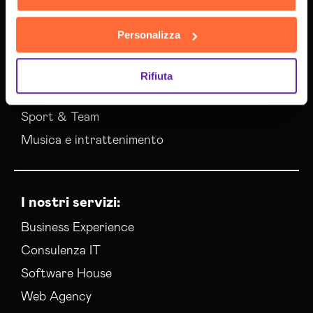
Edilizia
Sanità e Benessere
Personalizza
Vendita / E-commerce
Turismo / Viaggi
Rifiuta
Eventi / Meeting
Sport & Team
Musica e intrattenimento
I nostri servizi:
Business Experience
Consulenza IT
Software House
Web Agency