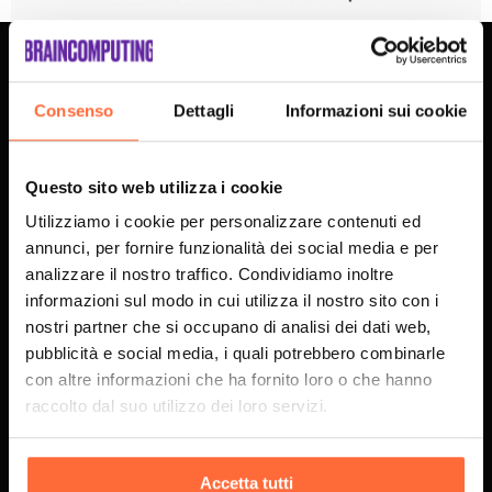
Brain Computing S.p.A.
Consenso
Dettagli
Informazioni sui cookie
Siamo una Hybrid Human-AI Company, dove Specialisti e
Agenti AI sviluppano percorsi di Business Experience e
Questo sito web utilizza i cookie
progetti innovativi per aziende che come noi guardano al
Utilizziamo i cookie per personalizzare contenuti ed
futuro.
annunci, per fornire funzionalità dei social media e per
SCOPRI L'AZIENDA
analizzare il nostro traffico. Condividiamo inoltre
informazioni sul modo in cui utilizza il nostro sito con i
nostri partner che si occupano di analisi dei dati web,
pubblicità e social media, i quali potrebbero combinarle
ISCRIVITI ALLA NEWSLETTER
con altre informazioni che ha fornito loro o che hanno
raccolto dal suo utilizzo dei loro servizi.
Settori:
Accetta tutti