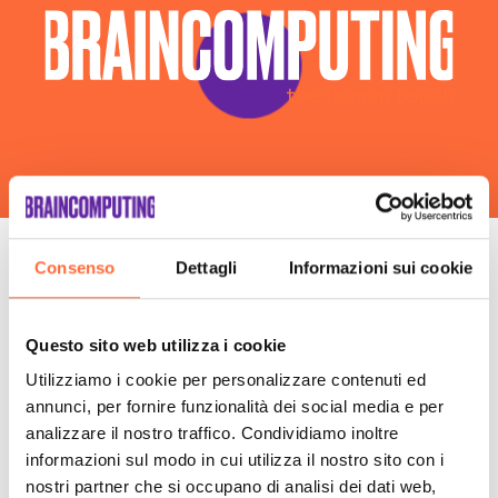
Realizzazione Siti Web Palermo
Realizzazione Siti Wordpress Palermo
Social Media Advertising Palermo
Sviluppo Ecommerce Palermo
Web Agency Palermo
Consenso
Dettagli
Informazioni sui cookie
Le fasi della nostra
consulenza insieme
Questo sito web utilizza i cookie
Utilizziamo i cookie per personalizzare contenuti ed
annunci, per fornire funzionalità dei social media e per
analizzare il nostro traffico. Condividiamo inoltre
informazioni sul modo in cui utilizza il nostro sito con i
nostri partner che si occupano di analisi dei dati web,