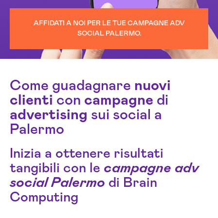
AFFIDATI A NOI PER LE TUE CAMPAGNE ADV
SOCIAL PALERMO.
Come guadagnare
nuovi
clienti
con
campagne
di
advertising
sui social a
Palermo
Inizia a ottenere risultati
tangibili con le
campagne adv
social Palermo
di Brain
Computing