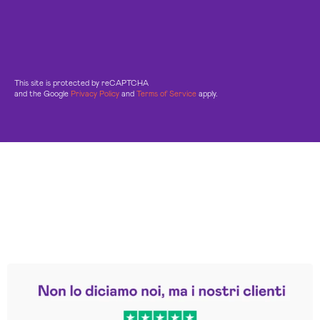
This site is protected by reCAPTCHA
and the Google
Privacy Policy
and
Terms of Service
apply.
Leggi le altre recensioni
Trustpilot