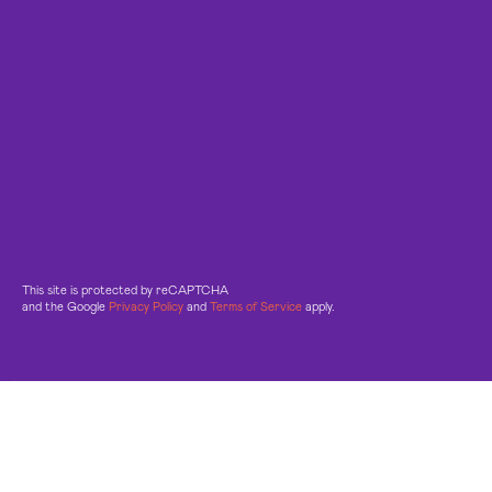
This site is protected by reCAPTCHA
and the Google
Privacy Policy
and
Terms of Service
apply.