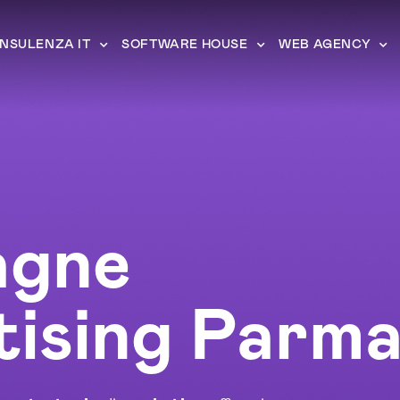
NSULENZA IT
SOFTWARE HOUSE
WEB AGENCY
gne
ising Parm