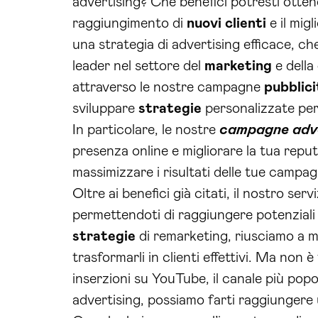
advertising? Che benefici potresti ottene
raggiungimento di
nuovi clienti
e il mig
una strategia di advertising efficace, ch
leader nel settore del
marketing
e della
attraverso le nostre campagne
pubblici
sviluppare
strategie
personalizzate per 
In particolare, le nostre
campagne adve
presenza online e migliorare la tua reputa
massimizzare i risultati delle tue campag
Oltre ai benefici già citati, il nostro se
permettendoti di raggiungere potenziali c
strategie
di remarketing, riusciamo a ma
trasformarli in clienti effettivi. Ma non 
inserzioni su YouTube, il canale più pop
advertising, possiamo farti raggiungere