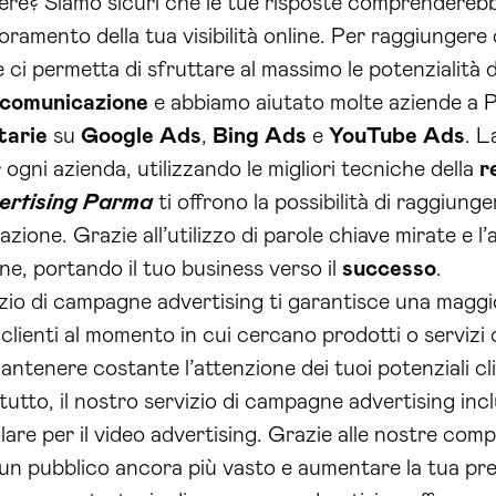
re? Siamo sicuri che le tue risposte comprenderebbero
lioramento della tua visibilità online. Per raggiungere
e ci permetta di sfruttare al massimo le potenzialità 
comunicazione
e abbiamo aiutato molte aziende a Pa
tarie
su
Google Ads
,
Bing Ads
e
YouTube Ads
. L
ogni azienda, utilizzando le migliori tecniche della
r
rtising Parma
ti offrono la possibilità di raggiung
zione. Grazie all’utilizzo di parole chiave mirate e l’
ne, portando il tuo business verso il
successo
.
rvizio di campagne advertising ti garantisce una maggio
lienti al momento in cui cercano prodotti o servizi co
ntenere costante l’attenzione dei tuoi potenziali cli
è tutto, il nostro servizio di campagne advertising in
olare per il video advertising. Grazie alle nostre co
 un pubblico ancora più vasto e aumentare la tua pre