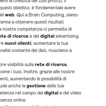
 la crescita dei tuoi profitti, il
 questi obiettivi, è fondamentale avere
del
web
. Qui a Brain Computing, siamo
rma a ottenere questi risultati
a nostra competenza ci permette di
ete di ricerca
e del
digital
advertising.
ere
nuovi clienti
, aumentare la tua
analisi costante dei dati, riusciamo a
re visibilità sulla
rete di ricerca
,
me i tuoi. Inoltre, grazie alle nostre
enti, aumentando le possibilità di
clude anche la
gestione
delle tue
mpetenze nel campo del
digital
e del video
senza online.