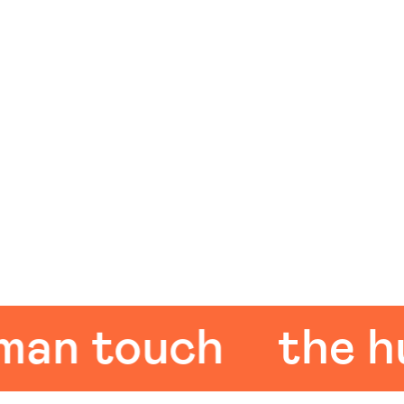
 touch
the hum