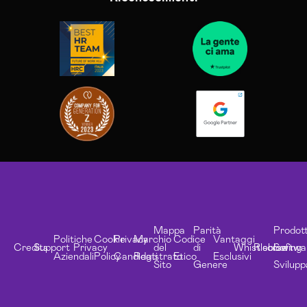
Mappa
Parità
Prodott
Politiche
Cookie
Privacy
Marchio
Codice
Vantaggi
Credits
Support
Privacy
del
di
Whistleblowing
Risorse
Softwa
Aziendali
Policy
Candidati
Registrato
Etico
Esclusivi
Sito
Genere
Svilupp