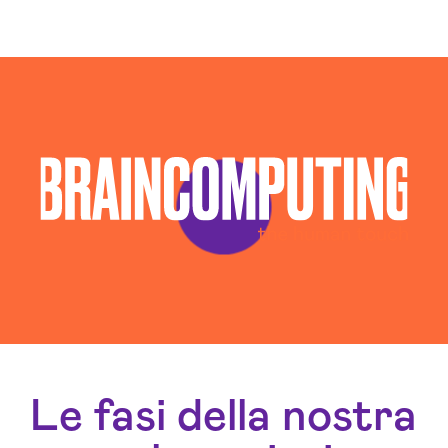
Consulenza Social Media Gorizia
Consulenza Web Marketing Gorizia
Esperti Social Media Gorizia
Esperti Web Marketing Gorizia
Gestione Campagne Google Ads Gorizia
Gestione Social Media Gorizia
Realizzazione Siti Web Gorizia
Realizzazione Siti Wordpress Gorizia
Social Media Advertising Gorizia
Sviluppo Ecommerce Gorizia
Web Agency Gorizia
Le fasi della nostra