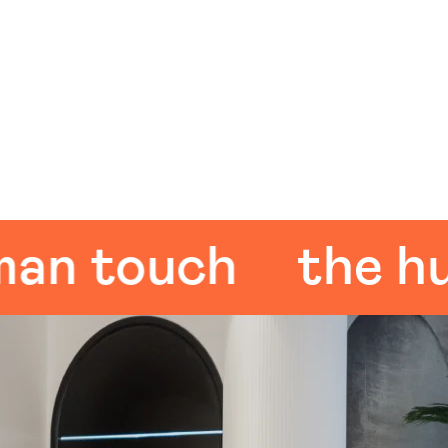
 touch
the huma