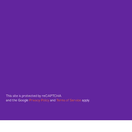
This site is protected by reCAPTCHA
and the Google
Privacy Policy
and
Terms of Service
apply.