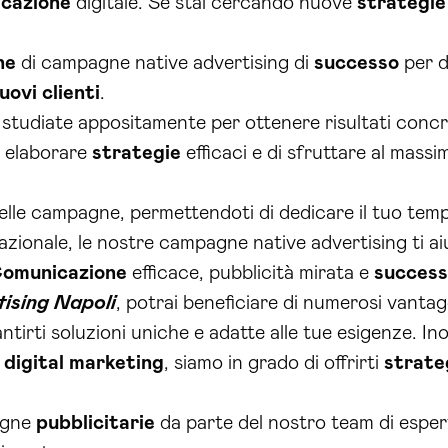
cazione
digitale. Se stai cercando nuove
strategie
ne
di campagne native advertising di
successo
per d
uovi clienti
.
studiate appositamente per ottenere risultati concret
i elaborare
strategie
efficaci e di sfruttare al mass
lle campagne, permettendoti di dedicare il tuo tempo
azionale, le nostre campagne native advertising ti ai
omunicazione
efficace, pubblicità mirata e
succes
ising Napoli
, potrai beneficiare di numerosi vanta
tirti soluzioni uniche e adatte alle tue esigenze. Inol
l
digital
marketing
, siamo in grado di offrirti
strate
agne
pubblicitarie
da parte del nostro team di esperti