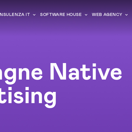
NSULENZA IT
SOFTWARE HOUSE
WEB AGENCY
gne Native
ising