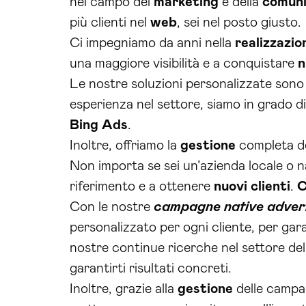
nel campo del
marketing
e della
comuni
più clienti nel
web
, sei nel posto giusto.
Ci impegniamo da anni nella
realizzazio
una maggiore visibilità e a conquistare
n
Le nostre soluzioni personalizzate sono 
esperienza nel settore, siamo in grado d
Bing Ads
.
Inoltre, offriamo la
gestione
completa de
Non importa se sei un’azienda locale o n
riferimento e a ottenere
nuovi clienti
.
C
Con le nostre
campagne native advert
personalizzato per ogni cliente, per garan
nostre continue ricerche nel settore de
garantirti risultati concreti.
Inoltre, grazie alla
gestione
delle camp