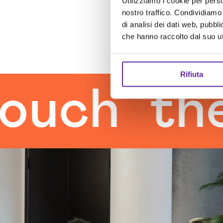
Utilizziamo i cookie per perso
nostro traffico. Condividiamo 
di analisi dei dati web, pubbl
che hanno raccolto dal suo uti
Rifiuta
h
the hu