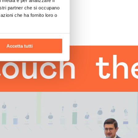
l media e per analizzare il
nostri partner che si occupano
azioni che ha fornito loro o
Accetta tutti
h
the h