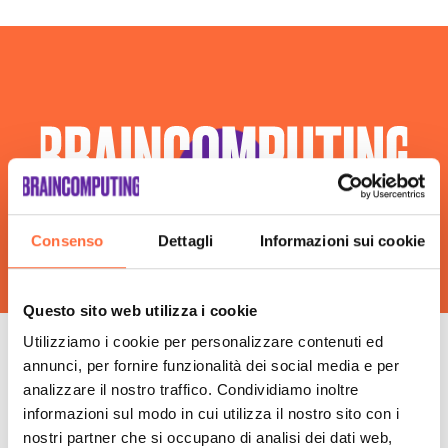
Consulenza Web Marketing Pescara
Esperti Social Media Pescara
Esperti Web Marketing Pescara
Gestione Campagne Google Ads Pescara
Gestione Social Media Pescara
Realizzazione Siti Web Pescara
Realizzazione Siti Wordpress Pescara
Social Media Advertising Pescara
Sviluppo Ecommerce Pescara
Consenso
Dettagli
Informazioni sui cookie
Web Agency Pescara
Questo sito web utilizza i cookie
Utilizziamo i cookie per personalizzare contenuti ed
annunci, per fornire funzionalità dei social media e per
Le fasi della nostra
analizzare il nostro traffico. Condividiamo inoltre
informazioni sul modo in cui utilizza il nostro sito con i
consulenza insieme
nostri partner che si occupano di analisi dei dati web,