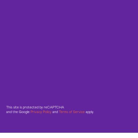
This site is protected by reCAPTCHA
and the Google
Privacy Policy
and
Terms of Service
apply.