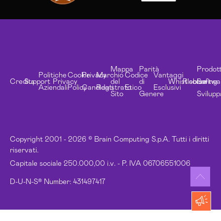
Mappa
Parità
Prodott
Politiche
Cookie
Privacy
Marchio
Codice
Vantaggi
Credits
Support
Privacy
del
di
Whistleblowing
Risorse
Softwa
Aziendali
Policy
Candidati
Registrato
Etico
Esclusivi
Sito
Genere
Svilupp
Copyright 2001 - 2026 © Brain Computing S.p.A. Tutti i diritti
riservati.
Capitale sociale 250.000,00 i.v. - P. IVA 06706551006
D-U-N-S® Number: 431497417