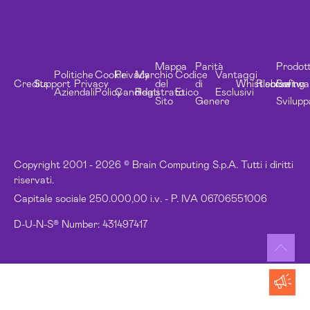
Mappa
Parità
Prodott
Politiche
Cookie
Privacy
Marchio
Codice
Vantaggi
Credits
Support
Privacy
del
di
Whistleblowing
Risorse
Softwa
Aziendali
Policy
Candidati
Registrato
Etico
Esclusivi
Sito
Genere
Svilupp
Copyright 2001 - 2026 © Brain Computing S.p.A. Tutti i diritti
riservati.
Capitale sociale 250.000,00 i.v. - P. IVA 06706551006
D-U-N-S® Number: 431497417