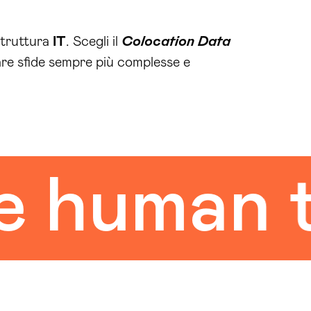
struttura
IT
. Scegli il
Colocation Data
ntare sfide sempre più complesse e
uman tou