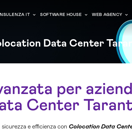
NSULENZA IT
SOFTWARE HOUSE
WEB AGENCY
location Data Center Tara
vanzata per aziend
ata Center Tarant
sicurezza e efficienza con
Colocation Data Cent