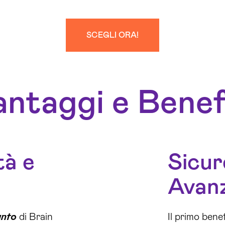
SCEGLI ORA!
ntaggi e Benef
tà e
Sicur
Avan
anto
di Brain
Il primo bene