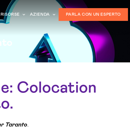
RISORSE
AZIENDA
PARLA CON UN ESPERTO
nto
e: Colocation
o.
er Taranto
.