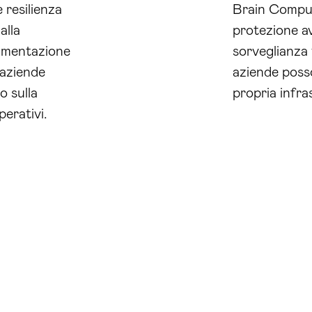
 resilienza
Brain Comput
alla
protezione av
limentazione
sorveglianza 
e aziende
aziende posso
o sulla
propria infras
perativi.