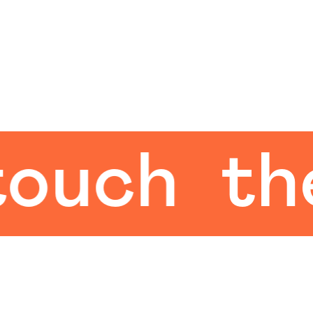
ch
the h