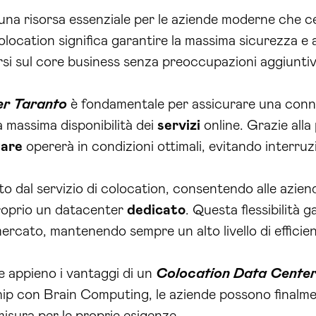
una risorsa essenziale per le aziende moderne che ce
 colocation significa garantire la massima sicurezza e a
si sul core business senza preoccupazioni aggiuntiv
er Taranto
è fondamentale per assicurare una connett
a massima disponibilità dei
servizi
online. Grazie alla
are
opererà in condizioni ottimali, evitando interru
rto dal servizio di colocation, consentendo alle azie
proprio un datacenter
dedicato
. Questa flessibilità 
ercato, mantenendo sempre un alto livello di efficien
re appieno i vantaggi di un
Colocation Data Center
ship con Brain Computing, le aziende possono finalmen
misura per le proprie esigenze.