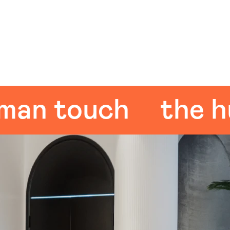
 touch
the huma