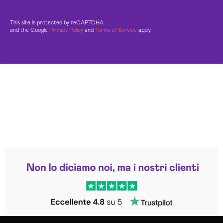
This site is protected by reCAPTCHA
and the Google
Privacy Policy
and
Terms of Service
apply.
Leggi le altre recensioni
Trustpilot