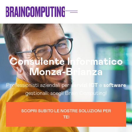
Consulente Informatico
Monza-Brianza
Professionisti aziendali per
servizi
ICT
e
software
gestionali: scegli Brain Computing!
SCOPRI SUBITO LE NOSTRE SOLUZIONI PER
TE!