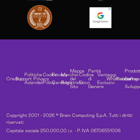
Mappa
Parità
Prodott
Politiche
Cookie
Privacy
Marchio
Codice
Vantaggi
Credits
Support
Privacy
del
di
Whistleblowing
Risorse
Softwa
Aziendali
Policy
Candidati
Registrato
Etico
Esclusivi
Sito
Genere
Svilupp
Copyright 2001 - 2026 © Brain Computing S.p.A. Tutti i diritti
riservati.
Capitale sociale 250.000,00 i.v. - P. IVA 06706551006