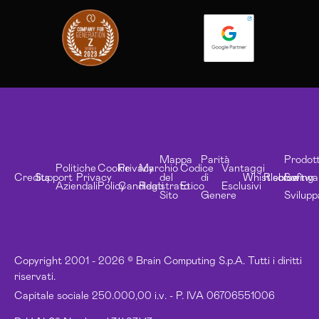
Mappa
Parità
Prodott
Politiche
Cookie
Privacy
Marchio
Codice
Vantaggi
Credits
Support
Privacy
del
di
Whistleblowing
Risorse
Softwa
Aziendali
Policy
Candidati
Registrato
Etico
Esclusivi
Sito
Genere
Svilupp
Copyright 2001 - 2026 © Brain Computing S.p.A. Tutti i diritti
riservati.
Capitale sociale 250.000,00 i.v. - P. IVA 06706551006