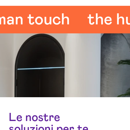
 touch
the huma
Le nostre
soluzioni per te