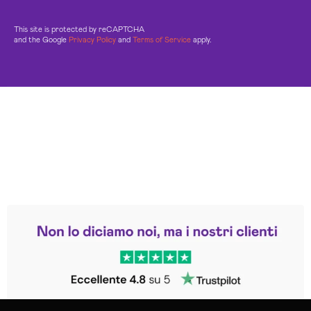
This site is protected by reCAPTCHA
and the Google
Privacy Policy
and
Terms of Service
apply.
Leggi le altre recensioni
Trustpilot