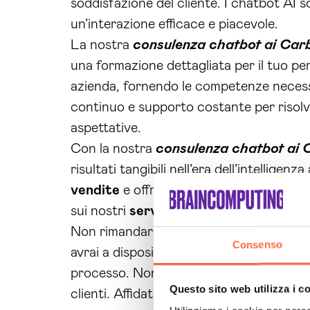
soddisfazione del cliente. I chatbot AI
un’interazione efficace e piacevole.
La nostra
consulenza chatbot ai Carb
una formazione dettagliata per il tuo pe
azienda, fornendo le competenze necessa
continuo e supporto costante per risolve
aspettative.
Con la nostra
consulenza chatbot ai C
risultati tangibili nell’era dell’intellige
vendite
e offrire un’esperienza utente 
sui nostri
servizi
. Siamo pronti ad affron
Non rimandare più a lungo la trasformazi
Consenso
avrai a disposizione un
assistente virt
processo. Non perdere l’opportunità di m
Questo sito web utilizza i c
clienti. Affidati a noi e scopri il potenzi