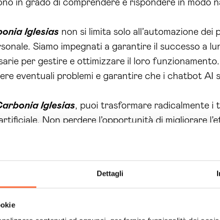
 sono in grado di comprendere e rispondere in modo 
onia Iglesias
non si limita solo all’automazione dei
rsonale. Siamo impegnati a garantire il successo a lu
rie per gestire e ottimizzare il loro funzionamento.
re eventuali problemi e garantire che i chatbot AI si
arbonia Iglesias
, puoi trasformare radicalmente i 
nza artificiale. Non perdere l’opportunità di migliorare 
eccezionale. Contattaci subito per una consulenza pe
tare le sfide
aziendali
e fornire soluzioni avanzate
s
one digitale della tua azienda. Scegli la nostra
cons
Dettagli
uale 24h
, un’automazione avanzata e un team di esper
igliorare i tuoi
servizi
, aumentare le
vendite
e sodd
ookie
ale dei chatbot AI nella tua azienda.