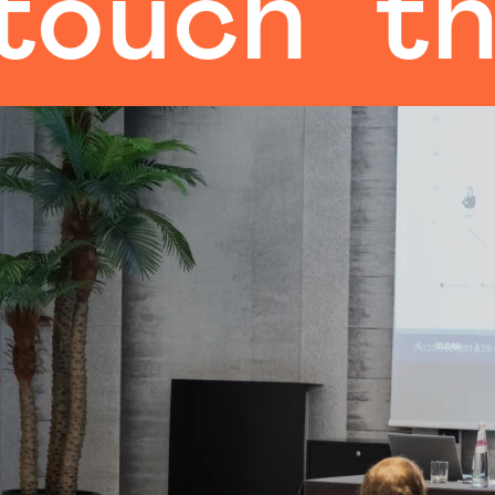
ch
the h