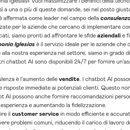
ia Iglesias? Vuoi massimizzare i benefici della tecnol
 sì a una o più di queste domande, sei nel posto giust
è affermata come leader nel campo della
consulenza
zzate per le aziende che cercano di implementare c
cati, siamo pronti ad affrontare le sfide
aziendali
e f
onia Iglesias
è il servizio ideale per le aziende che
ie alla nostra esperienza nel settore, siamo in grado 
stri chatbot AI sono disponibili 24/7 per fornire un’a
ulenza è l’aumento delle
vendite
. I chatbot AI posso
 risposte immediate ai potenziali clienti. Questo non
bot AI possono anche fornire raccomandazioni person
o esperienza e aumentando la fidelizzazione.
re il
customer service
in modo efficiente e accura
lvere problemi comuni, riducendo il carico di lavoro d