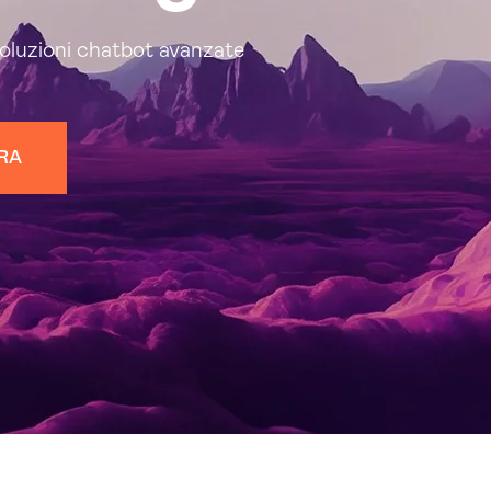
oluzioni chatbot avanzate
ORA