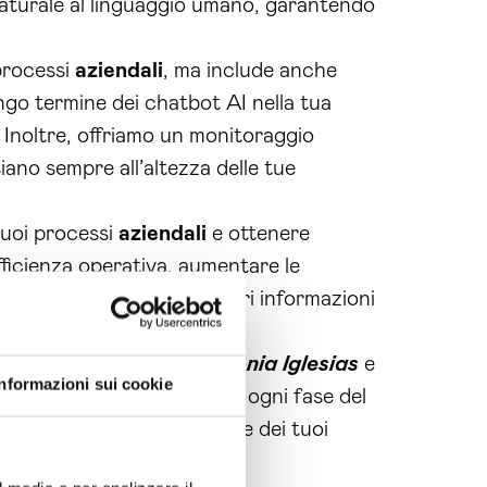
naturale al linguaggio umano, garantendo
 processi
aziendali
, ma include anche
ngo termine dei chatbot AI nella tua
 Inoltre, offriamo un monitoraggio
ano sempre all’altezza delle tue
tuoi processi
aziendali
e ottenere
l’efficienza operativa, aumentare le
rsonalizzata o per ulteriori informazioni
u misura
per te.
ulenza chatbot ai Carbonia Iglesias
e
Informazioni sui cookie
ti pronti a supportarti in ogni fase del
isfare al meglio le esigenze dei tuoi