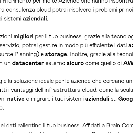
 riferimento per molte Aziende che hanno riscontrato
ra consulenza cloud potrai risolvere i problemi princi
i sistemi
aziendali
.
uzioni
migliori
per il tuo business, grazie alla tecnolo
ervizio, potrai gestire in modo più efficiente i dati
a
ource Planning) e
storage
. Inoltre, grazie alla tecn
 in un
datacenter
esterno
sicuro
come quello di
AW
 la soluzione ideale per le aziende che cercano una 
ti i vantaggi dell’infrastruttura cloud, come la scalabil
oni
native
o migrare i tuoi sistemi
aziendali
su
Goog
o.
ei dati rallentino il tuo business. Affidati a Brain C