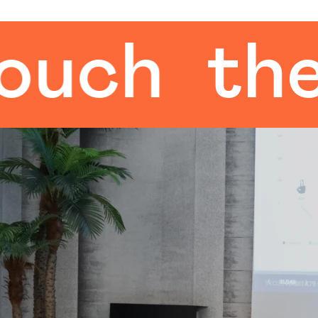
h
the hu