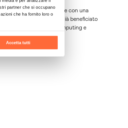
l media e per analizzare il
nostri partner che si occupano
omputing, leader del settore e con una
azioni che ha fornito loro o
merose Aziende che hanno già beneficiato
onsulenza cloud di Brain Computing e
Accetta tutti