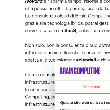
Novara
e risparmia tempo, risorse e con
che possiamo offrirti per migliorare la t
La consulenza cloud di Brain Computing t
grazie alla tecnologia ibrida, potrai gest
servizio basato su
SaaS
, potrai usufrui
Non solo, con la consulenza cloud potrai
informazioni più efficiente e senza interr
adatta alle tue esigenze
aziendali
e ridur
Con la consulenza cloud di Brain Comput
infrastrutture. Affidati ai nostri esperti
Consenso
In un mondo sempre più digitale, la gest
Computing, potrai ottenere tutti i vantag
Questo sito web utilizza i c
infrastrutture.