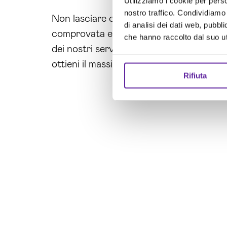
Utilizziamo i cookie per perso
nostro traffico. Condividiamo 
Non lasciare che i problemi di gestione d
di analisi dei dati web, pubbl
comprovata esperienza nella
consulenz
che hanno raccolto dal suo uti
dei nostri servizi per una gestione ottim
ottieni il massimo delle prestazioni per l
Rifiuta