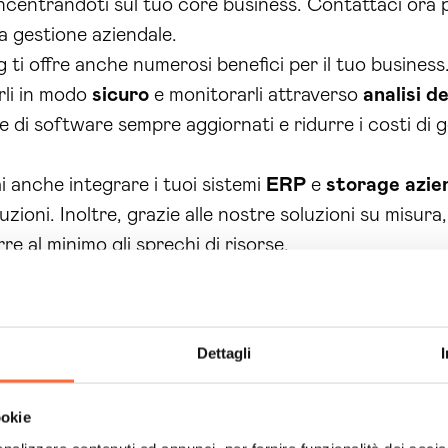
centrandoti sul tuo core business. Contattaci ora pe
ua gestione aziendale.
i offre anche numerosi benefici per il tuo business.
irli in modo
sicuro
e monitorarli attraverso
analisi de
re di software sempre aggiornati e ridurre i costi di 
 anche integrare i tuoi sistemi
ERP
e
storage
azie
uzioni. Inoltre, grazie alle nostre soluzioni su misura
re al minimo gli sprechi di risorse.
ing, potrai ottenere tutti questi benefici senza dov
 per garantire una gestione ottimale dei tuoi dati e r
Dettagli
ione dei dati è fondamentale per il successo di un’az
gi di un’infrastruttura cloud sicura e all’avanguardi
ookie