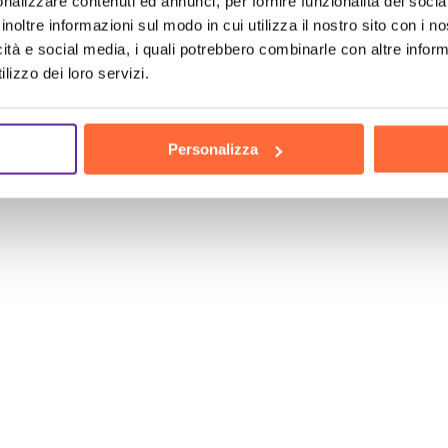
nalizzare contenuti ed annunci, per fornire funzionalità dei socia
inoltre informazioni sul modo in cui utilizza il nostro sito con i 
ei dati rallentino il tuo business. Affidati a Brain C
icità e social media, i quali potrebbero combinarle con altre inform
a cloud Novara
. Contattaci ora e unisciti alle nu
lizzo dei loro servizi.
ale dei dati e una crescita del business. Scegli la c
a tua azienda.
Personalizza