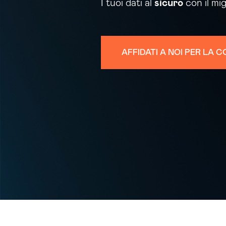
I tuoi dati al
sicuro
con il mi
AFFIDATI A NOI PER LA 