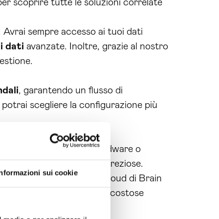
r scoprire tutte le soluzioni correlate
 Avrai sempre accesso ai tuoi dati
i dati
avanzate. Inoltre, grazie al nostro
gestione.
ndali
, garantendo un flusso di
, potrai scegliere la configurazione più
er investire in costosi hardware o
isparmiare tempo e risorse preziose.
Informazioni sui cookie
ienda. Con la consulenza cloud di Brain
a, senza dover investire in costose