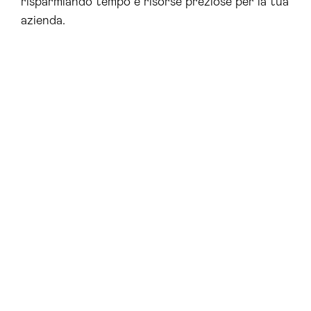
risparmiando tempo e risorse preziose per la tua
azienda.