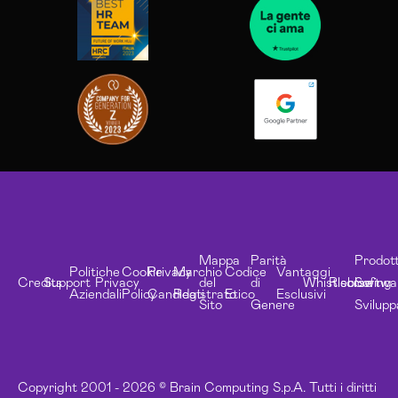
Mappa
Parità
Prodott
Politiche
Cookie
Privacy
Marchio
Codice
Vantaggi
Credits
Support
Privacy
del
di
Whistleblowing
Risorse
Softwa
Aziendali
Policy
Candidati
Registrato
Etico
Esclusivi
Sito
Genere
Svilupp
Copyright 2001 - 2026 © Brain Computing S.p.A. Tutti i diritti