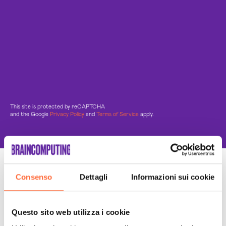
This site is protected by reCAPTCHA
and the Google
Privacy Policy
and
Terms of Service
apply.
Un Team di specialisti
Consenso
Dettagli
Informazioni sui cookie
Sempre a tuo supporto
Questo sito web utilizza i cookie