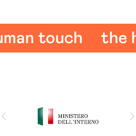
an touch
the hu