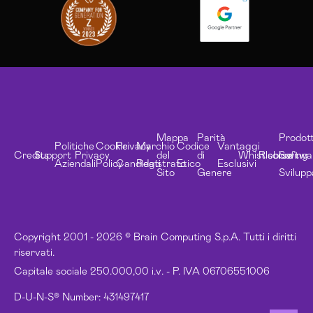
Mappa
Parità
Prodott
Politiche
Cookie
Privacy
Marchio
Codice
Vantaggi
Credits
Support
Privacy
del
di
Whistleblowing
Risorse
Softwa
Aziendali
Policy
Candidati
Registrato
Etico
Esclusivi
Sito
Genere
Svilupp
Copyright 2001 - 2026 © Brain Computing S.p.A. Tutti i diritti
riservati.
Capitale sociale 250.000,00 i.v. - P. IVA 06706551006
D-U-N-S® Number: 431497417