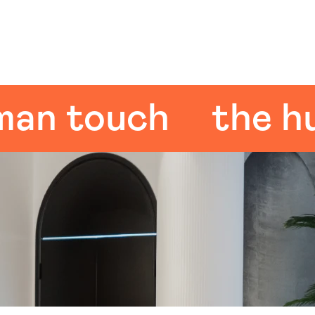
 touch
the huma