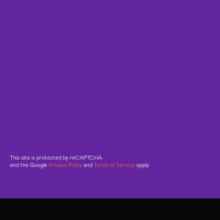
This site is protected by reCAPTCHA
and the Google
Privacy Policy
and
Terms of Service
apply.