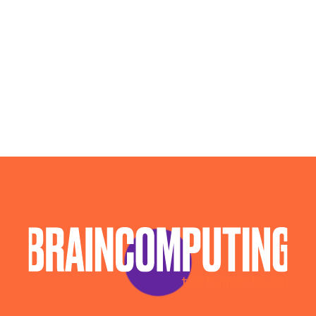
Agenzia Web Marketing Bari
Campagne Adv Social Bari
Campagne Advertising Bari
Campagne Display Advertising Bari
Campagne Native Advertising Bari
Consulenza Seo Bari
Consulenza Social Media Bari
Esperti Social Media Bari
Esperti Web Marketing Bari
Gestione Campagne Google Ads Bari
Gestione Social Media Bari
Realizzazione Siti Web Bari
Realizzazione Siti Wordpress Bari
Social Media Advertising Bari
Sviluppo Ecommerce Bari
Web Agency Bari