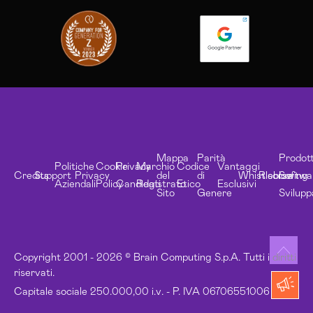
Mappa
Parità
Prodott
Politiche
Cookie
Privacy
Marchio
Codice
Vantaggi
Credits
Support
Privacy
del
di
Whistleblowing
Risorse
Softwa
Aziendali
Policy
Candidati
Registrato
Etico
Esclusivi
Sito
Genere
Svilupp
Copyright 2001 - 2026 © Brain Computing S.p.A. Tutti i diritti
riservati.
Capitale sociale 250.000,00 i.v. - P. IVA 06706551006