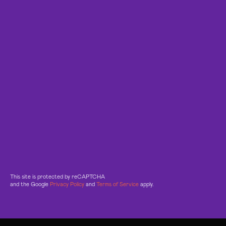
This site is protected by reCAPTCHA
and the Google
Privacy Policy
and
Terms of Service
apply.