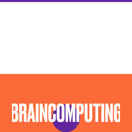
Agenzia Social Media Marketing Catanzaro
Agenzia Web Marketing Catanzaro
Campagne Adv Social Catanzaro
Campagne Advertising Catanzaro
Campagne Display Advertising Catanzaro
Campagne Native Advertising Catanzaro
Consulenza Seo Catanzaro
Consulenza Social Media Catanzaro
Esperti Social Media Catanzaro
Esperti Web Marketing Catanzaro
Gestione Campagne Google Ads Catanzaro
Gestione Social Media Catanzaro
Realizzazione Siti Web Catanzaro
Realizzazione Siti Wordpress Catanzaro
Social Media Advertising Catanzaro
Sviluppo Ecommerce Catanzaro
Web Agency Catanzaro