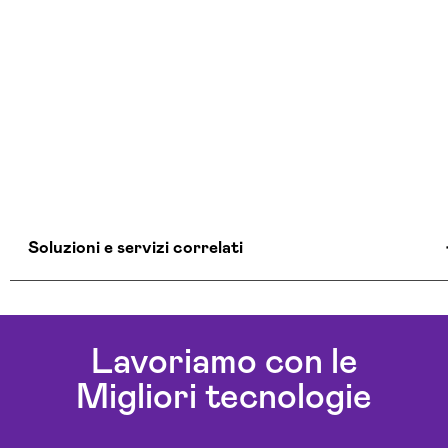
Soluzioni e servizi correlati
Agenzia Creativa Catanzaro
Agenzia Di Comunicazione Catanzaro
Lavoriamo con le
Agenzia Di Marketing Automation Catanzaro
Migliori tecnologie
Agenzia Google Partner Catanzaro
Agenzia Posizionamento Seo Catanzaro