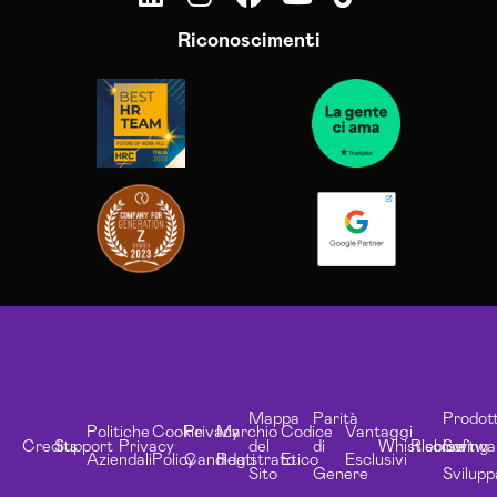
Riconoscimenti
Mappa
Parità
Prodott
Politiche
Cookie
Privacy
Marchio
Codice
Vantaggi
Credits
Support
Privacy
del
di
Whistleblowing
Risorse
Softwa
Aziendali
Policy
Candidati
Registrato
Etico
Esclusivi
Sito
Genere
Svilupp