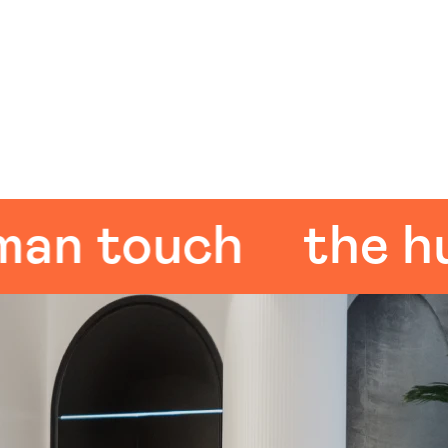
 touch
the huma