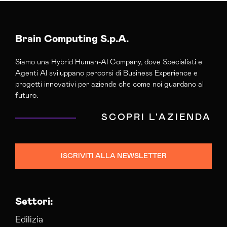
Agenzia Di Comunicazione Catanzaro
Agenzia Di Marketing Automation Catanzaro
Agenzia Google Partner Catanzaro
Brain Computing S.p.A.
Agenzia Posizionamento Seo Catanzaro
Siamo una Hybrid Human-AI Company, dove Specialisti e
Agenzia Social Media Marketing Catanzaro
Agenti AI sviluppano percorsi di Business Experience e
Agenzia Web Marketing Catanzaro
progetti innovativi per aziende che come noi guardano al
Campagne Adv Social Catanzaro
futuro.
Campagne Advertising Catanzaro
SCOPRI L'AZIENDA
Campagne Display Advertising Catanzaro
Campagne Native Advertising Catanzaro
Consulenza Seo Catanzaro
ISCRIVITI ALLA NEWSLETTER
Consulenza Social Media Catanzaro
Consulenza Web Marketing Catanzaro
Esperti Web Marketing Catanzaro
Settori:
Gestione Campagne Google Ads Catanzaro
Gestione Social Media Catanzaro
Edilizia