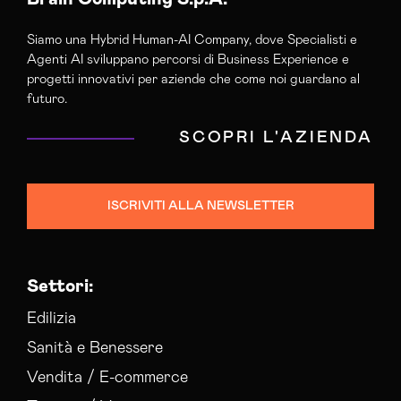
Agenzia Posizionamento Seo Mantova
Siamo una Hybrid Human-AI Company, dove Specialisti e
Agenzia Social Media Marketing Mantova
Agenti AI sviluppano percorsi di Business Experience e
Agenzia Web Marketing Mantova
progetti innovativi per aziende che come noi guardano al
Campagne Adv Social Mantova
futuro.
Campagne Advertising Mantova
SCOPRI L'AZIENDA
Campagne Display Advertising Mantova
Campagne Native Advertising Mantova
Consulenza Seo Mantova
ISCRIVITI ALLA NEWSLETTER
Consulenza Social Media Mantova
Consulenza Web Marketing Mantova
Esperti Web Marketing Mantova
Settori:
Gestione Campagne Google Ads Mantova
Gestione Social Media Mantova
Edilizia
Realizzazione Siti Web Mantova
Sanità e Benessere
Realizzazione Siti Wordpress Mantova
Vendita / E-commerce
Social Media Advertising Mantova