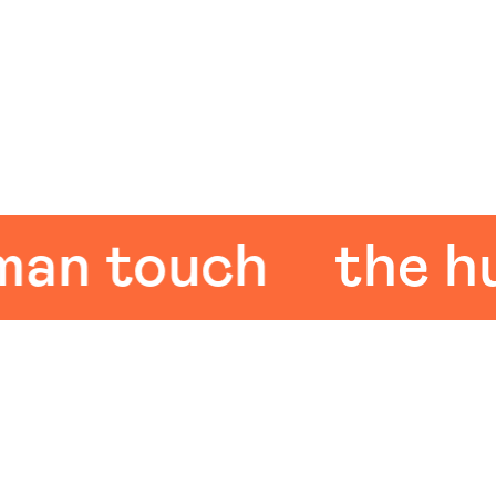
 touch
the huma