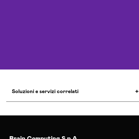
Soluzioni e servizi correlati
Agenzia Creativa Mantova
Agenzia Di Comunicazione Mantova
Agenzia Di Marketing Automation Mantova
Agenzia Google Partner Mantova
Brain Computing S.p.A.