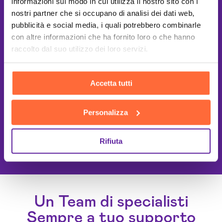
informazioni sul modo in cui utilizza il nostro sito con i
nostri partner che si occupano di analisi dei dati web,
pubblicità e social media, i quali potrebbero combinarle
con altre informazioni che ha fornito loro o che hanno
raccolto dal suo utilizzo dei loro servizi.
Accetta tutti
Personalizza
This site is protected by reCAPTCHA
Rifiuta
and the Google
Privacy Policy
and
Terms of Service
apply.
Un Team di specialisti
Sempre a tuo supporto