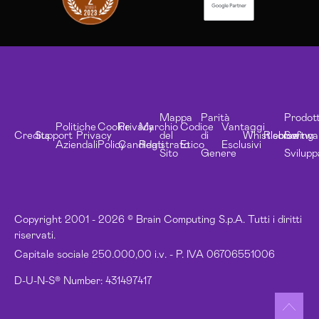
Mappa
Parità
Prodott
Politiche
Cookie
Privacy
Marchio
Codice
Vantaggi
Credits
Support
Privacy
del
di
Whistleblowing
Risorse
Softwa
Aziendali
Policy
Candidati
Registrato
Etico
Esclusivi
Sito
Genere
Svilupp
Copyright 2001 - 2026 © Brain Computing S.p.A. Tutti i diritti
riservati.
Capitale sociale 250.000,00 i.v. - P. IVA 06706551006
D-U-N-S® Number: 431497417