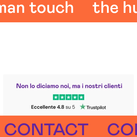
 touch
the huma
Leggi le altre recensioni
Trustpilot
NTACT
CONT