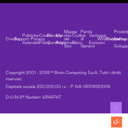
Mappa
Parità
Prodott
Politiche
Cookie
Privacy
Marchio
Codice
Vantaggi
Credits
Support
Privacy
del
di
Whistleblowing
Risorse
Softwa
Aziendali
Policy
Candidati
Registrato
Etico
Esclusivi
Sito
Genere
Svilupp
Copyright 2001 - 2026 © Brain Computing S.p.A. Tutti i diritti
riservati.
Capitale sociale 250.000,00 i.v. - P. IVA 06706551006
D-U-N-S® Number: 431497417