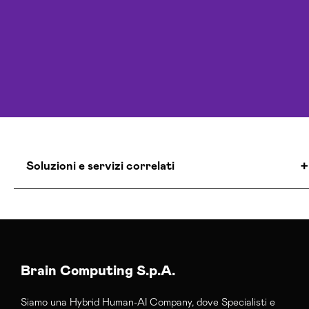
Soluzioni e servizi correlati
Agenzia Creativa Modena
Agenzia Di Comunicazione Modena
Agenzia Di Marketing Automation Modena
Agenzia Google Partner Modena
Brain Computing S.p.A.
Agenzia Posizionamento Seo Modena
Siamo una Hybrid Human-AI Company, dove Specialisti e
Agenzia Social Media Marketing Modena