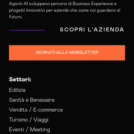
Agenti AI sviluppano percorsi di Business Experience e
Agenzia Web Marketing Modena
progetti innovativi per aziende che come noi guardano al
Campagne Adv Social Modena
futuro.
Campagne Advertising Modena
SCOPRI L'AZIENDA
Campagne Display Advertising Modena
Campagne Native Advertising Modena
Consulenza Seo Modena
ISCRIVITI ALLA NEWSLETTER
Consulenza Social Media Modena
Consulenza Web Marketing Modena
Esperti Web Marketing Modena
Settori:
Gestione Campagne Google Ads Modena
Gestione Social Media Modena
Edilizia
Realizzazione Siti Web Modena
Sanità e Benessere
Realizzazione Siti Wordpress Modena
Vendita / E-commerce
Social Media Advertising Modena
Turismo / Viaggi
Social Media Manager Modena
Sviluppo Ecommerce Modena
Eventi / Meeting