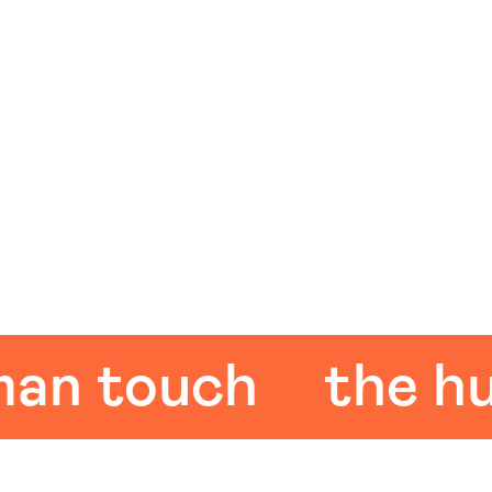
 touch
the huma