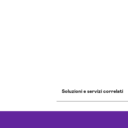
Soluzioni e servizi correlati
Agenzia Creativa L’aquila
Agenzia Di Comunicazione 