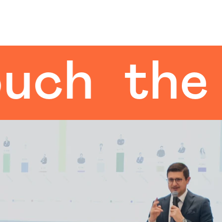
h
the hu