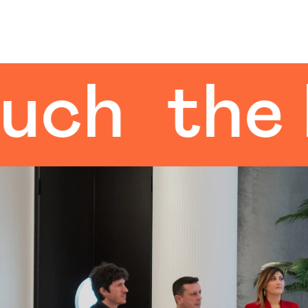
the hu