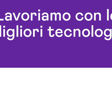
omation
Campagne Display Advertising
L’aquila
L’aquila
Gestio
Lavoriamo con l
aquila
Campagne Native Advertising
Realiz
eo
L’aquila
Realiz
igliori tecnolog
Consulenza Seo L’aquila
L’aquila
keting
Consulenza Social Media L’aquila
Social
Consulenza Web Marketing
aquila
L’aquila