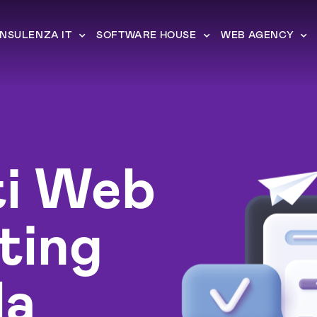
NSULENZA IT
SOFTWARE HOUSE
WEB AGENCY
ti Web
ting
la