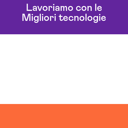
Agenzia Di Comunicazione Oristano
Lavoriamo con le
Agenzia Di Marketing Automation Oristano
Migliori tecnologie
Agenzia Google Partner Oristano
Agenzia Posizionamento Seo Oristano
Agenzia Social Media Marketing Oristano
Agenzia Web Marketing Oristano
Campagne Adv Social Oristano
Campagne Advertising Oristano
Campagne Display Advertising Oristano
Campagne Native Advertising Oristano
Consulenza Seo Oristano
Consulenza Social Media Oristano
Consulenza Web Marketing Oristano
Esperti Social Media Oristano
Gestione Campagne Google Ads Oristano
Gestione Social Media Oristano
Realizzazione Siti Web Oristano